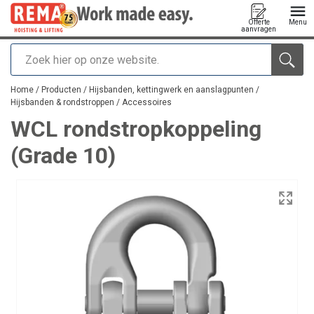
Offerte
Menu
aanvragen
Zoeken
toegevoegd aan uw offerte
Home
/
Producten
/
Hijsbanden, kettingwerk en aanslagpunten
/
Hijsbanden & rondstroppen
/
Accessoires
WCL rondstropkoppeling
(Grade 10)