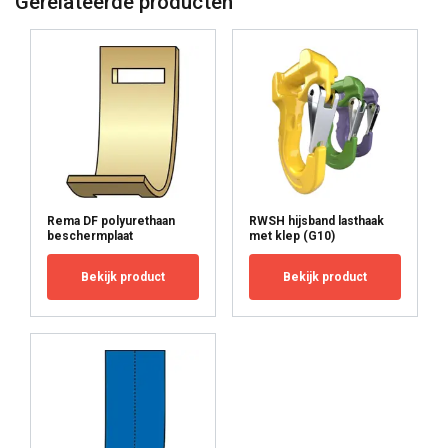
Gerelateerde producten
other information that you’ve provided to them
or that they’ve collected from your use of their
services.
Privacy Policy
Strictly
Performance
Targeting
necessary
Functionality
Unclassified
Rema DF polyurethaan
RWSH hijsband lasthaak
beschermplaat
met klep (G10)
Bekijk product
Bekijk product
ACCEPT ALL
DECLINE ALL
SHOW DETAILS