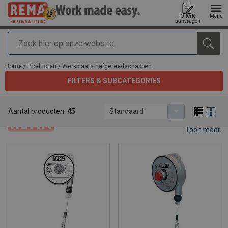
Offerte
Menu
aanvragen
Zoeken
toegevoegd aan uw offerte
Home
/
Producten
/
Werkplaats hefgereedschappen
FILTERS & SUBCATEGORIES
Werkplaats hefgereedschappen
Aantal producten:
45
Standaard
Toon meer
Werkplaats
hefgereedschappen.
Als fabrikant van hijs- en hefwerktuigen biedt Rema® een breed
assortiment aan hefgereedschappen die zeer praktisch zijn voor
gebruik in werkplaatsen. Gereedschapbalancers, verschillende
soorten krikken, werkplaatskranen, vatenhantering, schaatsen,