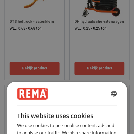
DTS heftruck - vatenklem
DH hydraulische vatenwagen
WLL: 0.68 - 0.68 ton
WLL: 0.25 - 0.25 ton
Bekijk product
Bekijk product
ENGLISH
ENGLISH
This website uses cookies
FRENCH
We use cookies to personalise content, ads and
GERMAN
to analyse our traffic. We also share information