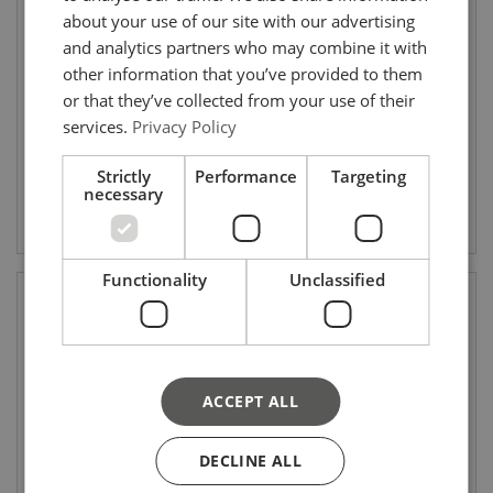
about your use of our site with our advertising
DM mobiele vatenwagen
DD stalen vaten dollie
and analytics partners who may combine it with
WLL: 0.365 - 0.365 ton
WLL: 0.41 - 0.41 ton
other information that you’ve provided to them
Diameter mm: 600 - 600
or that they’ve collected from your use of their
services.
Privacy Policy
Strictly
Performance
Targeting
necessary
Bekijk product
Bekijk product
Functionality
Unclassified
ACCEPT ALL
DECLINE ALL
Vatensamenstel (G8)
TRV transportrolwagens