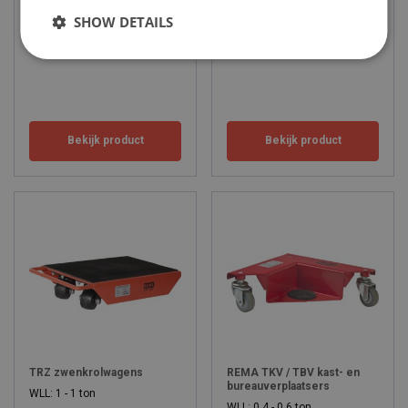
WLL: 1 - 1 ton
SHOW DETAILS
WLL: 1 - 6 ton
Bekijk product
Bekijk product
TRZ zwenkrolwagens
REMA TKV / TBV kast- en
bureauverplaatsers
WLL: 1 - 1 ton
WLL: 0.4 - 0.6 ton