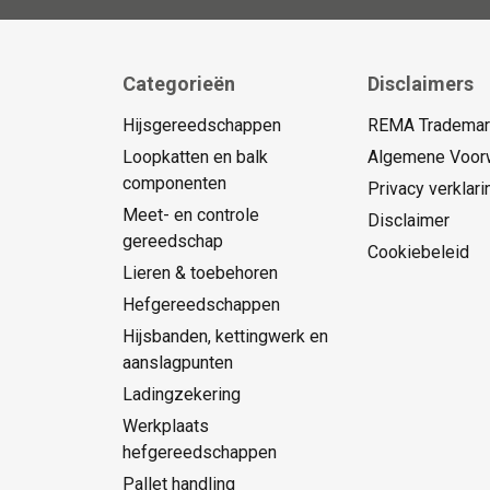
Categorieën
Disclaimers
Hijsgereedschappen
REMA Trademark
Loopkatten en balk
Algemene Voor
componenten
Privacy verklari
Meet- en controle
Disclaimer
gereedschap
Cookiebeleid
Lieren & toebehoren
Hefgereedschappen
Hijsbanden, kettingwerk en
aanslagpunten
Ladingzekering
Werkplaats
hefgereedschappen
Pallet handling