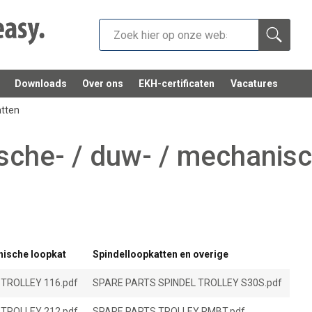
Downloads
Over ons
EKH-certificaten
Vacatures
atten
ische- / duw- / mechanis
nische loopkat
Spindelloopkatten en overige
TROLLEY 116.pdf
SPARE PARTS SPINDEL TROLLEY S30S.pdf
TROLLEY 212.pdf
SPARE PARTS TROLLEY RMBT.pdf