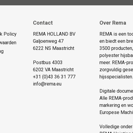
Contact
Over Rema
 Policy
REMA HOLLAND BV
REMA is een too
Galjoenweg 47
en biedt een br
waarden
6222 NS Maastricht
3500 producten,
ng
polyester hijsb
Postbus 4303
meer. REMA-prod
6202 VA Maastricht
zorgvuldig gese
+31 (0)43 36 31 777
hijsspecialisten.
info@rema.eu
Digitale docume
Alle REMA-produ
markering en w
Europese Machine
Volledige onder