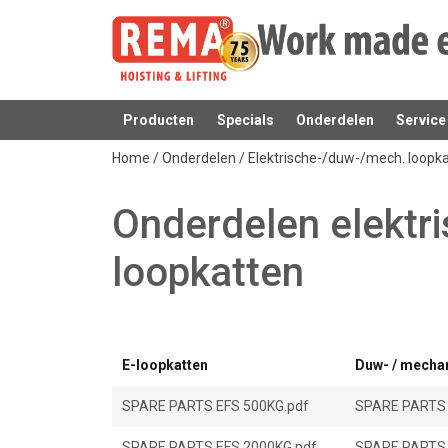
Producten
Specials
Onderdelen
Service
toegevoegd aan uw offerte
Home
/
Onderdelen
/
Elektrische-/duw-/mech. loopk
Onderdelen elektr
loopkatten
E-loopkatten
Duw- / mecha
SPARE PARTS EFS 500KG.pdf
SPARE PARTS 
SPARE PARTS EFS 2000KG.pdf
SPARE PARTS 