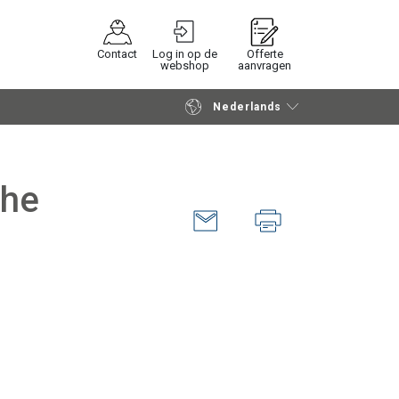
Contact
Log in op de
Offerte
webshop
aanvragen
Nederlands
Verder winkelen
Vraag offerte aan
che