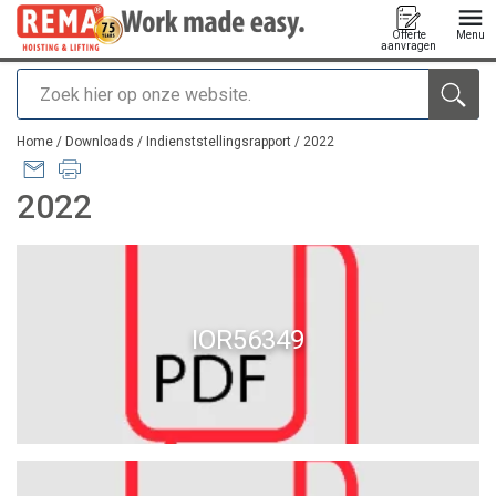
Offerte
Menu
aanvragen
Zoeken
toegevoegd aan uw offerte
Home
/
Downloads
/
Indienststellingsrapport
/
2022
2022
IOR56349