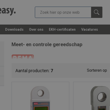
Downloads
Over ons
EKH-certificaten
Vacatures
Meet- en controle gereedschap
Weegsystemen voor ind
Aantal producten:
7
Sorteren op
Bij vragen, raadpleeg onze verkoopafdeling via onze
contactpag