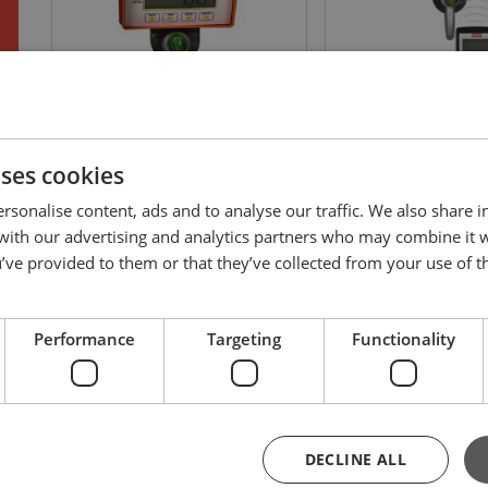
Dynamometer 05T met tarreer
Dynamometer 05TX/R
afstandsbediening
afleesbare afstandsbe
WLL: 3.2 - 10 ton
WLL: 3.2 - 10 ton
uses cookies
rsonalise content, ads and to analyse our traffic. We also share 
 with our advertising and analytics partners who may combine it 
’ve provided to them or that they’ve collected from your use of th
Bekijk product
Bekijk prod
Performance
Targeting
Functionality
DECLINE ALL