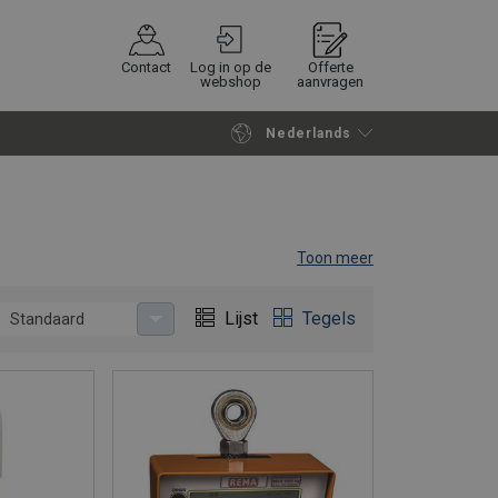
Contact
Log in op de
Offerte
webshop
aanvragen
Nederlands
Verder winkelen
Vraag offerte aan
Toon meer
ustrieel gebruik
Lijst
Tegels
Standaard
ina.