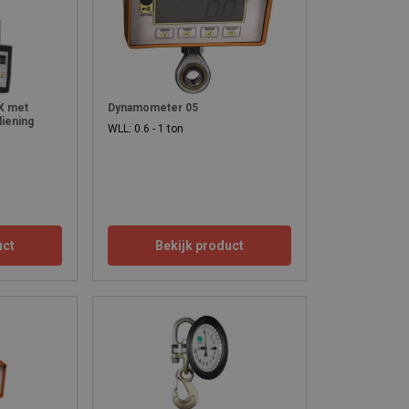
X met
Dynamometer 05
diening
WLL: 0.6 - 1 ton
uct
Bekijk product