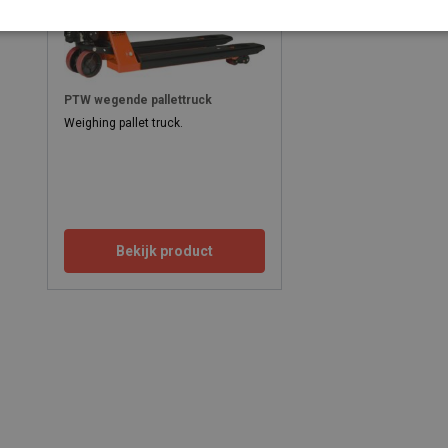
PTW wegende pallettruck
Weighing pallet truck.
Bekijk product