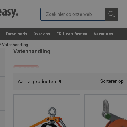
Downloads
Over ons
EKH-certificaten
Vacatures
/
Vatenhandling
Vatenhandling
Aantal producten:
9
Sorteren op
REMA vaten handling
Als u vaten wilt vervoeren of transporteren, moet u ervoor zor
voor het heffen, stapelen, verplaatsen, wegen en gieten van va
Met het REMA assortiment vaten handling transporteert u cilindri