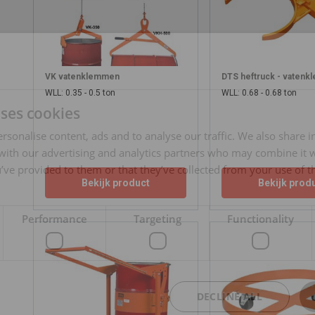
VK vatenklemmen
DTS heftruck - vatenk
WLL: 0.35 - 0.5 ton
WLL: 0.68 - 0.68 ton
uses cookies
rsonalise content, ads and to analyse our traffic. We also share 
 with our advertising and analytics partners who may combine it 
’ve provided to them or that they’ve collected from your use of th
Bekijk product
Bekijk prod
Performance
Targeting
Functionality
DECLINE ALL