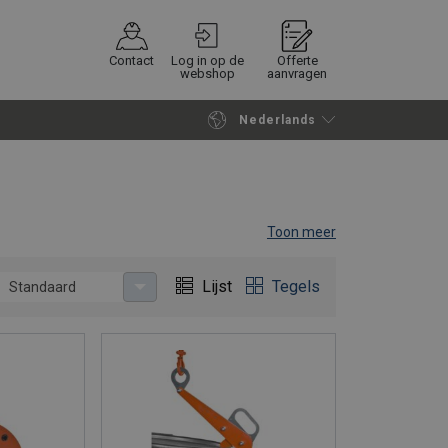
Contact
Log in op de
Offerte
webshop
aanvragen
Nederlands
Verder winkelen
Vraag offerte aan
Toon meer
Lijst
Tegels
Standaard
gen dat u ze veilig vervoert. REMA biedt oplossingen
ten.
sche stalen en plastic vaten effectief en veilig.