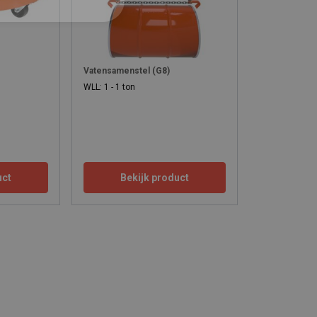
Vatensamenstel (G8)
WLL: 1 - 1 ton
0
uct
Bekijk product