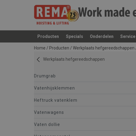
Producten
Specials
Onderdelen
Service
toegevoegd aan uw offerte
Home
/
Producten
/
Werkplaats hefgereedschappen
Werkplaats hefgereedschappen
Drumgrab
Vatenhijsklemmen
Heftruck vatenklem
Vatenwagens
Vaten dollie