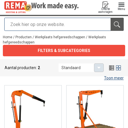
Offerte
Menu
aanvragen
Zoeken
toegevoegd aan uw offerte
Home
/
Producten
/
Werkplaats hefgereedschappen
/
Werkplaats
hefgereedschappen
FILTERS & SUBCATEGORIES
Werkplaats hefgereedschappen
Aantal producten:
2
Standaard
Toon meer
Werkplaats
hefgereedschappen.