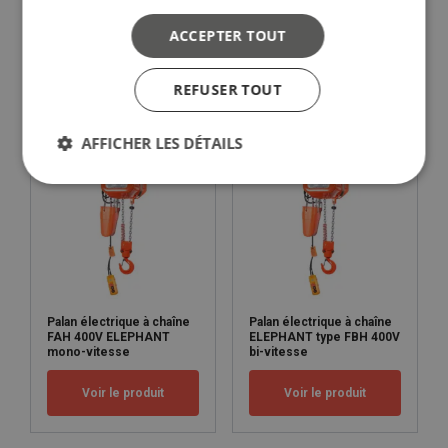
Palan électrique à chaîne
Le palan à chaîne sur
ACCEPTER TOUT
type LK-13 400V/24V
batterie REMA X-BL
Voir le produit
Voir le produit
REFUSER TOUT
AFFICHER LES DÉTAILS
Palan électrique à chaîne
Palan électrique à chaîne
FAH 400V ELEPHANT
ELEPHANT type FBH 400V
mono-vitesse
bi-vitesse
Voir le produit
Voir le produit