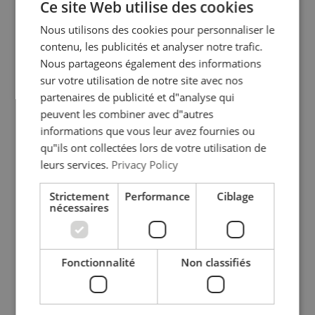
Ce site Web utilise des cookies
FRENCH
Nous utilisons des cookies pour personnaliser le
GERMAN
contenu, les publicités et analyser notre trafic.
Nous partageons également des informations
sur votre utilisation de notre site avec nos
partenaires de publicité et d"analyse qui
Palan électrique à chaîne
Palan électrique à chaîne
peuvent les combiner avec d"autres
type SR 400 V. Commande
monophasé type SR
24V
230V/24V
informations que vous leur avez fournies ou
qu"ils ont collectées lors de votre utilisation de
Voir le produit
Voir le produit
leurs services.
Privacy Policy
Strictement
Performance
Ciblage
nécessaires
Fonctionnalité
Non classifiés
Marquage: