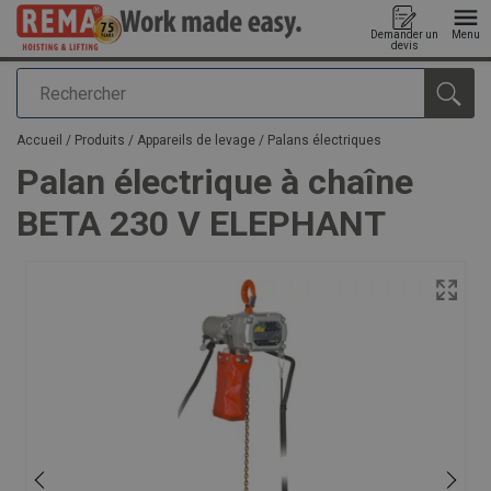
Demander un
Menu
devis
Rechercher
Ajouté au panier
Accueil
/
Produits
/
Appareils de levage
/
Palans électriques
Palan électrique à chaîne
BETA 230 V ELEPHANT