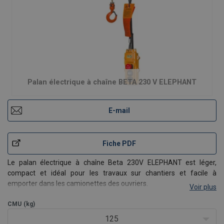
Palan électrique à chaîne BETA 230 V ELEPHANT
E-mail
Fiche PDF
Le palan électrique à chaîne Beta 230V ELEPHANT est léger,
compact et idéal pour les travaux sur chantiers et facile à
emporter dans les camionettes des ouvriers.
Voir plus
Caractéristiques :
CMU
(kg)
Embrayage à friction pour prévenir les surcharges.
Frein autobloquant qui maintient la charge à la hauteur
125