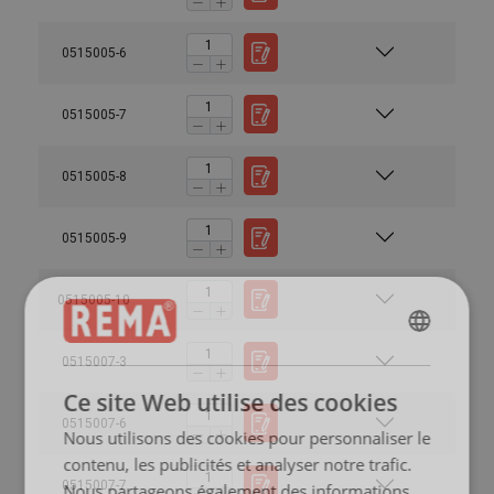
0515005-6
0515005-7
0515005-8
0515005-9
0515005-10
ENGLISH
0515007-3
ENGLISH
Ce site Web utilise des cookies
FRENCH
0515007-6
Nous utilisons des cookies pour personnaliser le
GERMAN
contenu, les publicités et analyser notre trafic.
0515007-7
Nous partageons également des informations