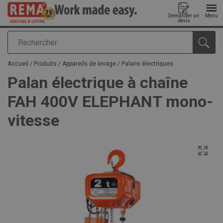
Demander un
Menu
devis
Rechercher
Ajouté au panier
Accueil
/
Produits
/
Appareils de levage
/
Palans électriques
Palan électrique à chaîne
FAH 400V ELEPHANT mono-
vitesse