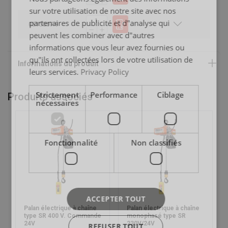
sur votre utilisation de notre site avec nos
partenaires de publicité et d"analyse qui
0515007-9
peuvent les combiner avec d"autres
informations que vous leur avez fournies ou
qu"ils ont collectées lors de votre utilisation de
leurs services.
Privacy Policy
Strictement
Performance
Ciblage
Produits associés
nécessaires
Fonctionnalité
Non classifiés
ACCEPTER TOUT
Palan électrique à chaîne
Palan électrique à chaîne
type SR 400 V. Commande
monophasé type SR
24V
230V/24V
REFUSER TOUT