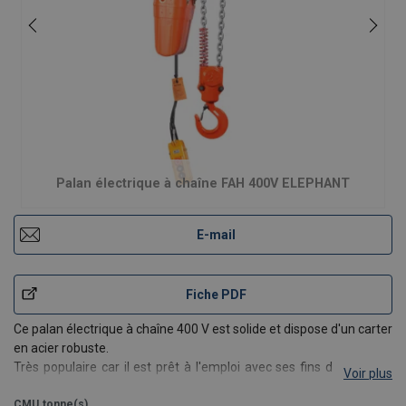
Palan électrique à chaîne FAH 400V ELEPHANT
E-mail
Fiche PDF
Ce palan électrique à chaîne 400 V est solide et dispose d'un carter
en acier robuste.
Très populaire car il est prêt à l'emploi avec ses fins de courses,
Voir plus
commande tbt 24V et prises mâles.
Le cycle de service et la
vitesse de levage élevés garantissent un fonctionnement
CMU
tonne(s)