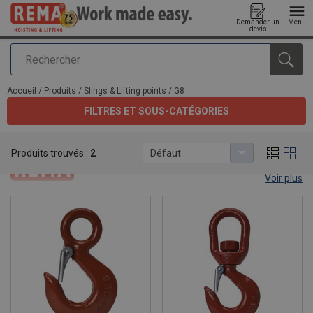
Demander un
Menu
devis
Rechercher
Ajouté au panier
Accueil
/
Produits
/
Slings & Lifting points
/
G8
FILTRES ET SOUS-CATÉGORIES
G8
Produits trouvés :
2
Défaut
Voir plus
Grade 8 hooks.
If you're looking for Grade 8 hooks, you're at the right place.
Rema® offers two types of hooks. They both are different on top.
Check them out below.