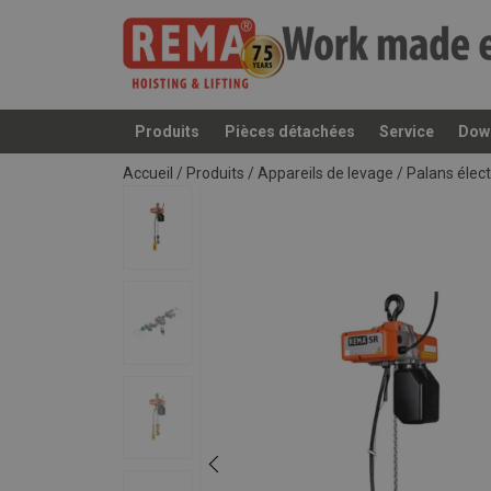
Produits
Pièces détachées
Service
Dow
Ajouté au panier
Accueil
/
Produits
/
Appareils de levage
/
Palans élec