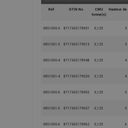
Réf.
GTIN No.
CMU
Hauteur de
tonne(s)
0851000-3
8717365178931
0,125
3
0851001-3
8717365179013
0,125
3
0851000-4
8717365178948
0,125
4
0851001-4
8717365179020
0,125
4
0851000-5
8717365178955
0,125
5
0851001-5
8717365179037
0,125
5
0851000-6
8717365178962
0,125
6