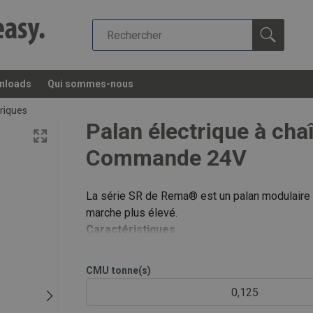
nloads
Qui sommes-nous
triques
Palan électrique à cha
Commande 24V
La série SR de Rema® est un palan modulaire 
marche plus élevé.
Caractéristiques
400 V, 3 phases 50 Hz – commande TBT 24
Hauteur perdue réduite.
CMU
tonne(s)
Facteur de marche important grâce au mot
0,125