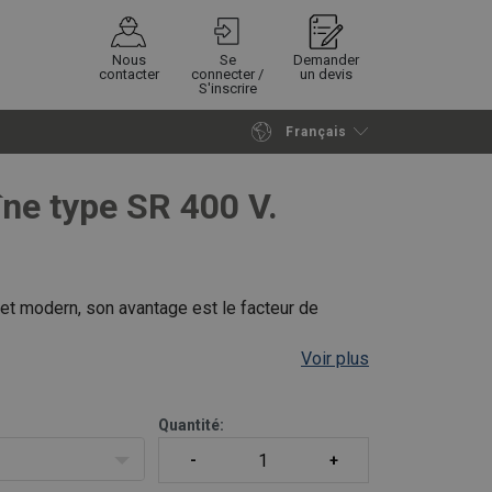
Nous
Se
Demander
contacter
connecter /
un devis
S'inscrire
Français
Poursuivre
Envoyer demande
îne type SR 400 V.
et modern, son avantage est le facteur de
Voir plus
 V, IP 55, classe d’isolation F.
Quantité:
eur de levage refroidi à