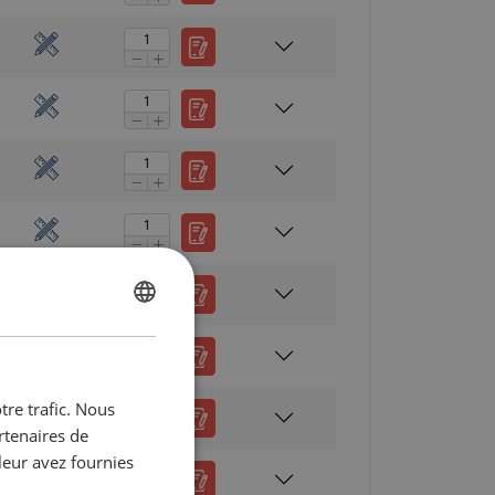
ENGLISH
ENGLISH
FRENCH
tre trafic. Nous
GERMAN
rtenaires de
leur avez fournies