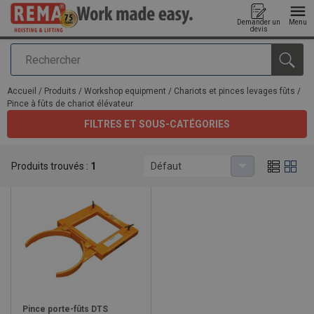
Demander un
Menu
devis
Rechercher
Ajouté au panier
Accueil
/
Produits
/
Workshop equipment
/
Chariots et pinces levages fûts
/
Pince à fûts de chariot élévateur
FILTRES ET SOUS-CATÉGORIES
Pince à fûts de chariot élévateur
Produits trouvés :
1
Défaut
Pince porte-fûts DTS