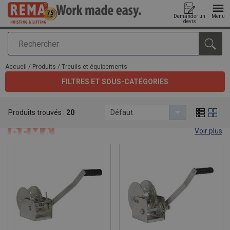
Demander un
Menu
devis
Rechercher
Ajouté au panier
Accueil
/
Produits
/
Treuils et équipements
FILTRES ET SOUS-CATÉGORIES
Treuils et équipements
Produits trouvés :
20
Défaut
Voir plus
Treuils et équipements.
If any questions should arise, consult our sales department via our
contact page:
sales department
.