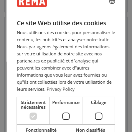
Voir le produit
Voir le produit
ENGLISH
ENGLISH
Ce site Web utilise des cookies
FRENCH
Nous utilisons des cookies pour personnaliser le
GERMAN
contenu, les publicités et analyser notre trafic.
Nous partageons également des informations
sur votre utilisation de notre site avec nos
partenaires de publicité et d"analyse qui
peuvent les combiner avec d"autres
informations que vous leur avez fournies ou
Treuil monophasé type CP
Treuil 400V triphasé type
230V pour levage et traction
CP-T pour levage et traction
qu"ils ont collectées lors de votre utilisation de
CMU: 0.3 - 0.5 tonne(s)
CMU: 0.5 - 0.5 tonne(s)
leurs services.
Privacy Policy
Strictement
Performance
Ciblage
nécessaires
Voir le produit
Voir le produit
Fonctionnalité
Non classifiés