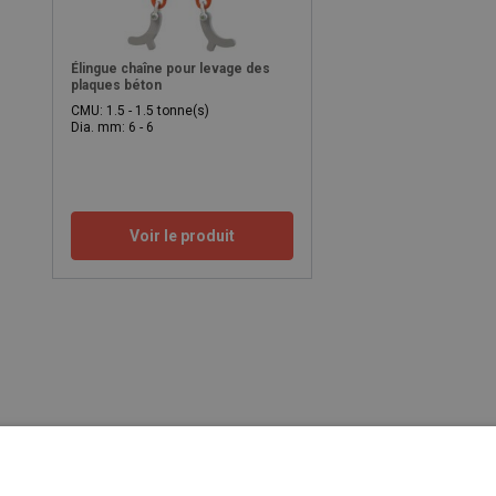
Élingue chaîne pour levage des
plaques béton
CMU: 1.5 - 1.5 tonne(s)
Dia. mm: 6 - 6
Voir le produit