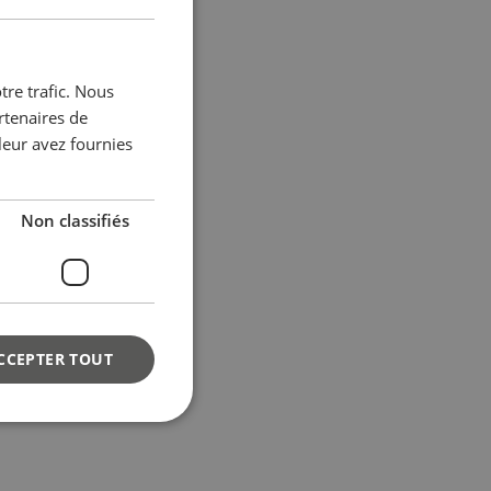
ENGLISH
FRENCH
tre trafic. Nous
GERMAN
rtenaires de
leur avez fournies
Non classifiés
CCEPTER TOUT