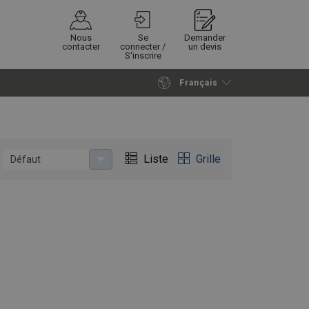
Nous
Se
Demander
contacter
connecter /
un devis
S'inscrire
Français
Poursuivre
Envoyer demande
Liste
Grille
Défaut