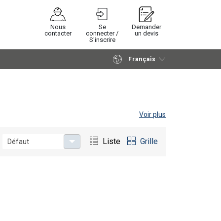
Nous
Se
Demander
contacter
connecter /
un devis
S'inscrire
Français
Poursuivre
Envoyer demande
Voir plus
Liste
Grille
Défaut
goods in different working environments. Available in 3