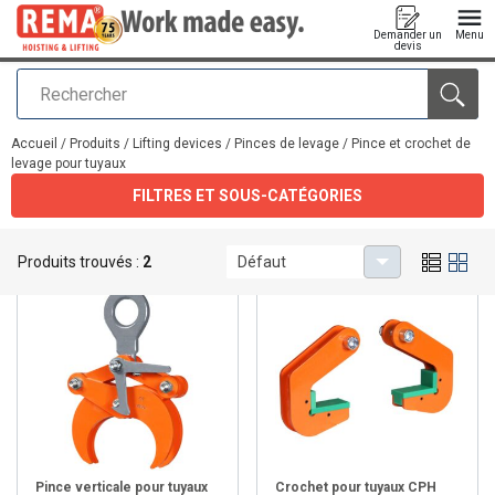
Demander un
Menu
devis
Rechercher
Ajouté au panier
Accueil
/
Produits
/
Lifting devices
/
Pinces de levage
/
Pince et crochet de
levage pour tuyaux
FILTRES ET SOUS-CATÉGORIES
Pince et crochet de levage pour tuyaux
Produits trouvés :
2
Défaut
Pince verticale pour tuyaux
Crochet pour tuyaux CPH