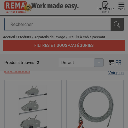
Demander un
Menu
devis
Rechercher
Ajouté au panier
Accueil
/
Produits
/
Appareils de levage
/
Treuils à câble passant
FILTRES ET SOUS-CATÉGORIES
Treuils à câble passant
Produits trouvés :
2
Défaut
Voir plus
Versatile wire rope hoist.
Whether you have to hoist horizontally, vertically or at other
angles, the Rema® GP wire rope hoist helps you to get your work
done. The wire rope hoist is available in 3 different capacities: 800
kg, 1600 kg and 3200 kg. The shear pin and lever are good
indicators in case of overloading. Discover more about it below.