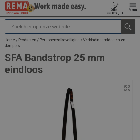
Offerte
Menu
aanvragen
Zoeken
toegevoegd aan uw offerte
Home
/
Producten
/
Personenvalbeveiliging
/
Verbindingsmiddelen en
dempers
SFA Bandstrop 25 mm
eindloos