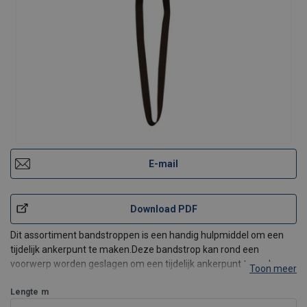
E-mail
Download PDF
Dit assortiment bandstroppen is een handig hulpmiddel om een
tijdelijk ankerpunt te maken.Deze bandstrop kan rond een
voorwerp worden geslagen om een tijdelijk ankerpunt te maken,
Toon meer
daar waar geen steigerhaak kan worden bevestigd. Kan herhaald
gebruik weerstaan.
Lengte
m