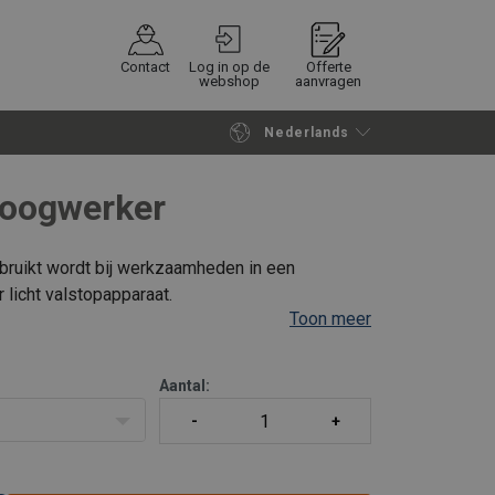
Contact
Log in op de
Offerte
webshop
aanvragen
Nederlands
Verder winkelen
Vraag offerte aan
hoogwerker
ebruikt wordt bij werkzaamheden in een
 licht valstopapparaat.
Toon meer
ht.
 getest.
Aantal: