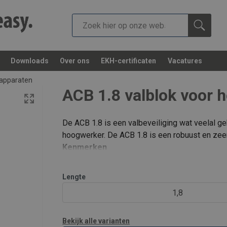
Downloads
Over ons
EKH-certificaten
Vacatures
apparaten
ACB 1.8 valblok voor 
De ACB 1.8 is een valbeveiliging wat veelal g
hoogwerker. De ACB 1.8 is een robuust en zeer
Kenmerken
Aluminium behuizing - robuust en zeer lic
Textieltape - extreem sterk en op randen
Lengte
Voorzien van aluminium karab
1,8
Bekijk alle varianten