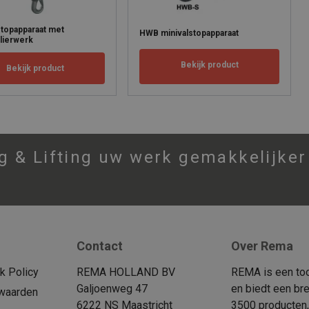
topapparaat met
HWB minivalstopapparaat
lierwerk
Bekijk product
Bekijk product
 & Lifting uw werk gemakkelijker
Contact
Over Rema
 Policy
REMA HOLLAND BV
REMA is een too
Galjoenweg 47
en biedt een br
waarden
6222 NS Maastricht
3500 producten,