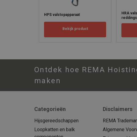
HRA vals
HPS valstopapparaat
reddings
Bekijk product
Ontdek hoe REMA Hoisting
maken
Categorieën
Disclaimers
Hijsgereedschappen
REMA Trademark
Loopkatten en balk
Algemene Voor
componenten