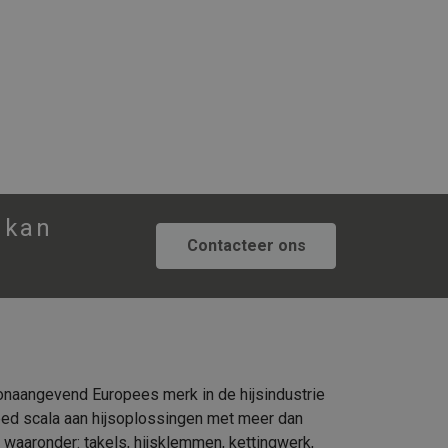
 kan
Contacteer ons
naangevend Europees merk in de hijsindustrie
eed scala aan hijsoplossingen met meer dan
 waaronder: takels, hijsklemmen, kettingwerk,