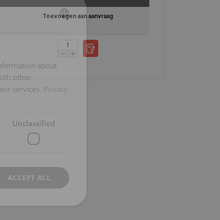
Toevoegen aan aanvraag
ENGLISH
ENGLISH
FRENCH
information about
GERMAN
with other
eir services.
Privacy
Unclassified
ACCEPT ALL