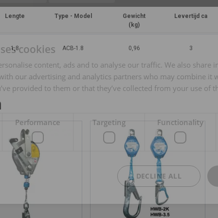
Lengte
Type - Model
Gewicht
Levertijd ca
(kg)
uses cookies
1,8
ACB-1.8
0,96
3
rsonalise content, ads and to analyse our traffic. We also share 
 with our advertising and analytics partners who may combine it 
’ve provided to them or that they’ve collected from your use of th
n
Performance
Targeting
Functionality
DECLINE ALL