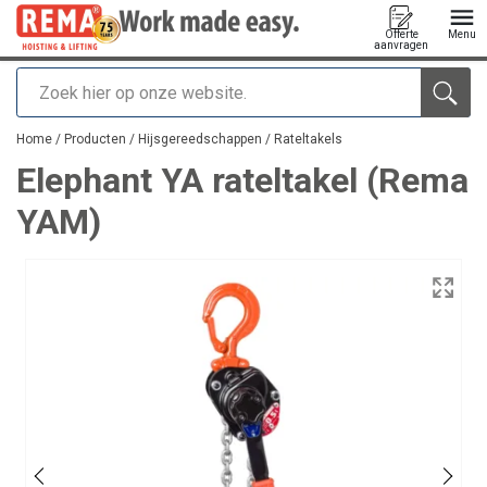
Offerte
Menu
aanvragen
Zoeken
toegevoegd aan uw offerte
Home
/
Producten
/
Hijsgereedschappen
/
Rateltakels
Elephant YA rateltakel (Rema
YAM)