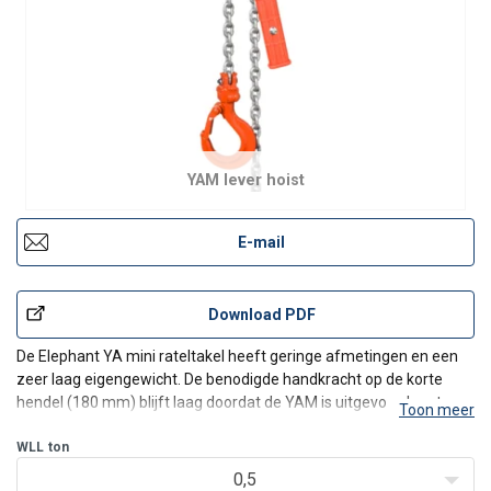
YAM lever hoist
E-mail
Download PDF
De Elephant YA mini rateltakel heeft geringe afmetingen en een
zeer laag eigengewicht. De benodigde handkracht op de korte
hendel (180 mm) blijft laag doordat de YAM is uitgevoerd met een
Toon meer
tandwieloverbrenging. Het ideale hulpmiddel bij montage
werkzaamheden zoals hijsen, trekken en spannen.
WLL
ton
Kenmer
0,5