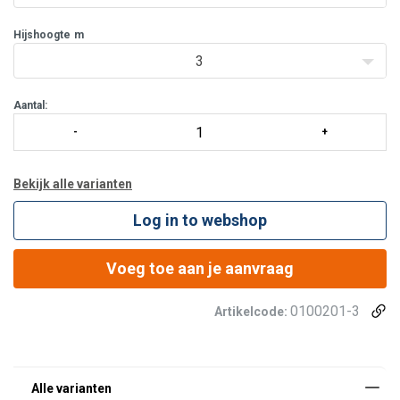
Lasthaken buigen geleidelijk uit bij overbelasting en breken
niet abrupt af.
Hijshoogte
m
Moeren en on
3
Aantal:
Bekijk alle varianten
Log in to webshop
Voeg toe aan je aanvraag
0100201-3
Artikelcode: