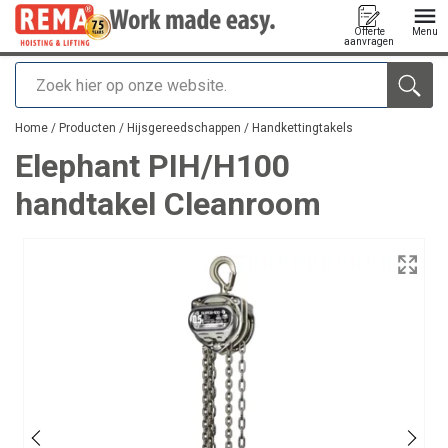
Offerte
Menu
aanvragen
Zoeken
toegevoegd aan uw offerte
Home
/
Producten
/
Hijsgereedschappen
/
Handkettingtakels
Elephant PIH/H100
handtakel Cleanroom