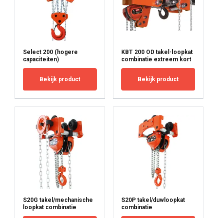
and analytics partners who may combine it with
other information that you’ve provided to them
or that they’ve collected from your use of their
services.
Privacy Policy
Select 200 (hogere
KBT 200 OD takel-loopkat
capaciteiten)
combinatie extreem kort
Strictly
Performance
Targeting
necessary
Bekijk product
Bekijk product
Functionality
Unclassified
ACCEPT ALL
DECLINE ALL
S20G takel/mechanische
S20P takel/duwloopkat
loopkat combinatie
combinatie
SHOW DETAILS