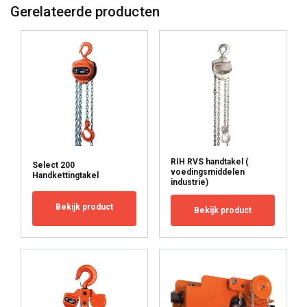
Gerelateerde producten
RIH RVS handtakel (
Select 200
Materiaal:
voedingsmiddelen
Handkettingtakel
Markering:
industrie)
Norm:
Bekijk product
ENGLISH
Bekijk product
ENGLISH
This website uses cookies
FRENCH
We use cookies to personalise content, ads and
GERMAN
to analyse our traffic. We also share information
about your use of our site with our advertising