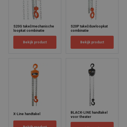
S20G takel/mechanische
S20P takel/duwloopkat
loopkat combinatie
combinatie
Bekijk product
Bekijk product
BLACK-LINE handtakel
X-Line handtakel
voor theater