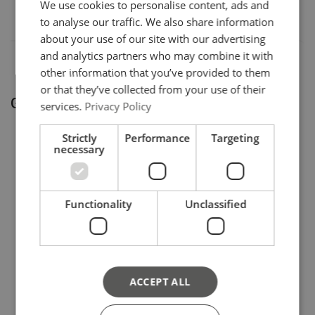
We use cookies to personalise content, ads and
0021011-10
GERMAN
to analyse our traffic. We also share information
about your use of our site with our advertising
and analytics partners who may combine it with
other information that you’ve provided to them
or that they’ve collected from your use of their
Gerelateerde producten
services.
Privacy Policy
Strictly
Performance
Targeting
necessary
Functionality
Unclassified
RIH RVS handtakel (
Select 200
voedingsmiddelen
Handkettingtakel
industrie)
ACCEPT ALL
Bekijk product
Bekijk product