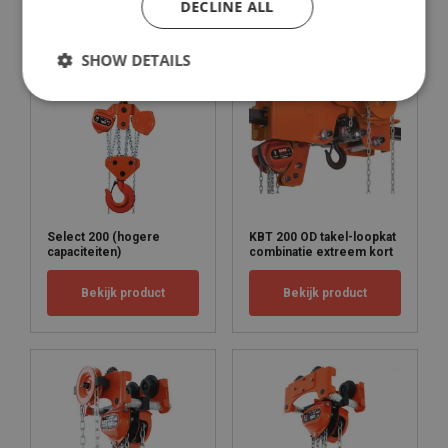
DECLINE ALL
Markering:
Norm:
SHOW DETAILS
Veiligheidsfactor:
Select 200 (hogere
KBT 200 OD takel-loopkat
capaciteiten)
combinatie extreem kort
Bekijk product
Bekijk product