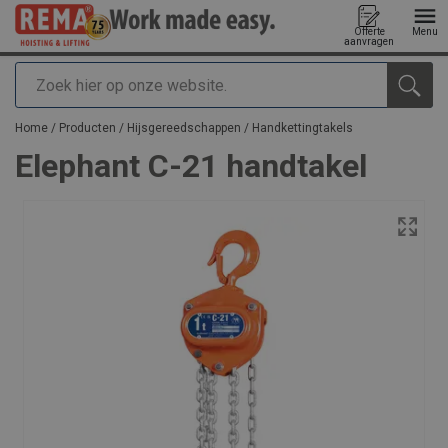
Offerte
Menu
aanvragen
Zoeken
toegevoegd aan uw offerte
Home
/
Producten
/
Hijsgereedschappen
/
Handkettingtakels
Elephant C-21 handtakel