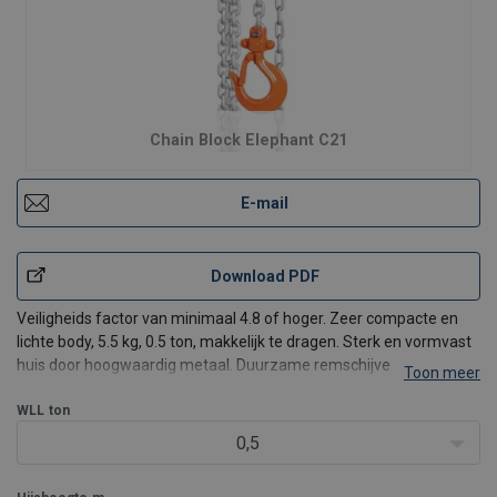
Chain Block Elephant C21
E-mail
Download PDF
Veiligheids factor van minimaal 4.8 of hoger. Zeer compacte en
lichte body, 5.5 kg, 0.5 ton, makkelijk te dragen. Sterk en vormvast
huis door hoogwaardig metaal. Duurzame remschijven
Toon meer
garanderen een langere levensduur. De sterkste takel-lastketting
B39VH, Grade 10. Hoogwaardig massief gesmede haken u
WLL
ton
0,5