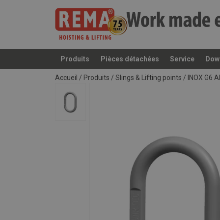
Produits
Pièces détachées
Service
Dow
Ajouté au panier
Accueil
/
Produits
/
Slings & Lifting points
/
INOX G6 A
Manuels utilisateur
Catalogue 2019 FR (117).pdf
Durabilité:
Polyvalence:
Sécurité:
Adaptabilité: