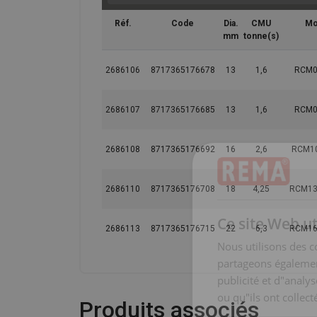
Réf.
Code
Dia.
CMU
Mo
mm
tonne(s)
2686106
8717365176678
13
1,6
RCM0
2686107
8717365176685
13
1,6
RCM0
2686108
8717365176692
16
2,6
RCM10
2686110
8717365176708
18
4,25
RCM13
Ce site Web ut
2686113
8717365176715
22
6,3
RCM16
Nous utilisons des c
partageons également
publicité et d"analy
ou qu"ils ont collect
Produits associés