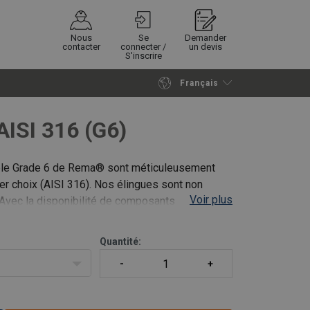
Nous
Se
Demander
contacter
connecter /
un devis
S'inscrire
Français
Poursuivre
Envoyer demande
ISI 316 (G6)
able Grade 6 de Rema® sont méticuleusement
ier choix (AISI 316). Nos élingues sont non
Voir plus
 Avec la disponibilité de composants
Quantité: