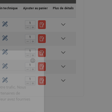
in technique
Ajouter au panier
Plus de détails
ENGLISH
ENGLISH
FRENCH
tre trafic. Nous
GERMAN
rtenaires de
leur avez fournies