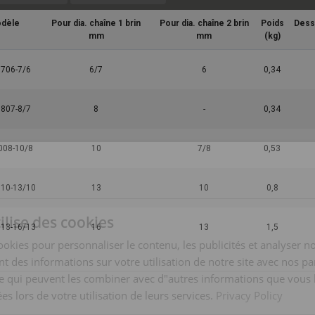
dèle
Pour dia. chaîne 1 brin
Pour dia. chaîne 2 brin
Poids
Dess
mm
mm
(kg)
706-7/6
6/7
6
0,34
807-8/7
8
-
0,34
08-10/8
10
7/8
0,53
10-13/10
13
10
0,8
ilise des cookies
13-16/13
16
13
1,5
ookies pour personnaliser le contenu, les publicités et analyser no
 des informations sur votre utilisation de notre site avec nos pa
se qui peuvent les combiner avec d"autres informations que vous 
ées lors de votre utilisation de leurs services.
Privacy Policy