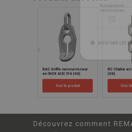
Strictement
nécessaires
AFFICHER LES D
RAC Griffe raccourcisseur
RC Chaîne en 
en INOX AISI 316 (G6)
(G6)
Voir le produit
Voir l
Découvrez comment REMA H