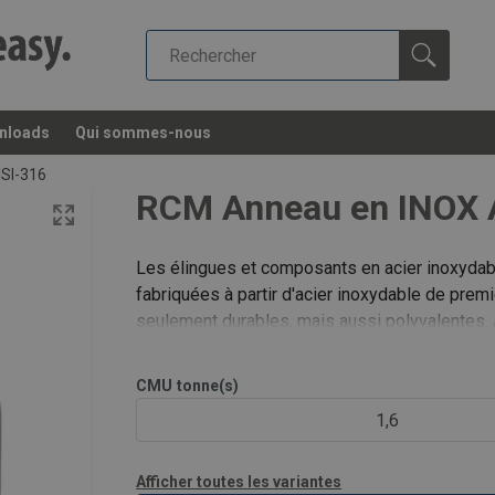
nloads
Qui sommes-nous
ISI-316
RCM Anneau en INOX A
Les élingues et composants en acier inoxyd
fabriquées à partir d'acier inoxydable de prem
seulement durables, mais aussi polyvalentes.
individuels, nous assurons une soluti
CMU
tonne(s)
1,6
Afficher toutes les variantes