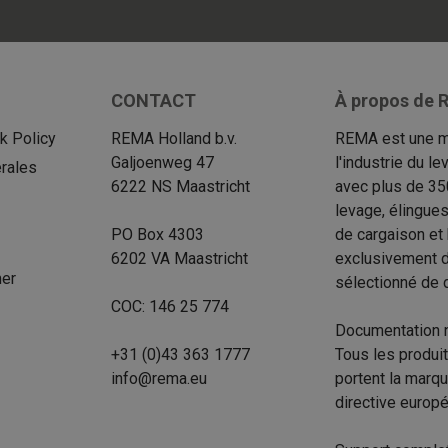
CONTACT
À propos de R
 Policy
REMA Holland b.v.
REMA est une m
Galjoenweg 47
l'industrie du 
rales
6222 NS Maastricht
avec plus de 35
levage, élingue
PO Box 4303
de cargaison et
6202 VA Maastricht
exclusivement d
mer
sélectionné de d
COC: 146 25 774
Documentation 
+31 (0)43 363 1777
Tous les produi
info@rema.eu
portent la marq
directive europ