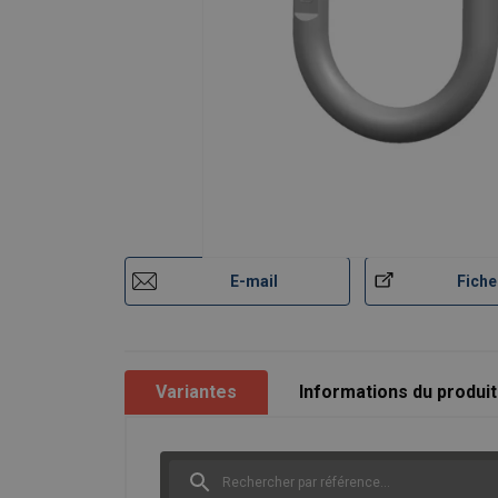
Construction:
Agroalimentaire:
Santé:
Aérospatiale:
Maritime:
Marquage:
Norme:
E-mail
Fiche
Coefficient de sécurité:
Grade:
Variantes
Informations du produit