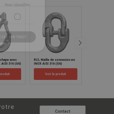
Non classifiés
CCEPTER TOUT
 chape avec
RCL Maille de connexion en
RCMC Anneau 3-
 AISI 316 (G6)
INOX AISI 316 (G6)
INOX AISI 316 (
produit
Voir le produit
Voir le p
votre
Contact