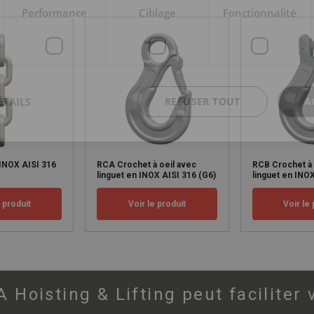
Performance
Ciblage
Fonctionnalité
ÉTAILS
REFUSER TOUT
A
INOX AISI 316
RCA Crochet à oeil avec
RCB Crochet à
linguet en INOX AISI 316 (G6)
linguet en INOX
e produit
Voir le produit
Voir le 
oisting & Lifting peut faciliter 