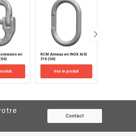
CCEPTER TOUT
connexion en
RCM Anneau en INOX AISI
RCMC Anneau 3-
(G6)
316 (G6)
INOX AISI 316 (
produit
Voir le produit
Voir le p
votre
Contact