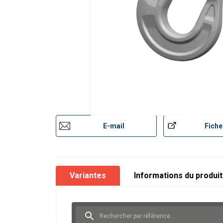
Construction:
Agroalimentaire:
Santé:
Aérospatiale:
Maritime:
Marquage:
Norme:
Coefficient de sécurité:
Grade:
E-mail
Fiche
Variantes
Informations du produit