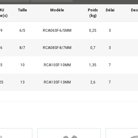
MU
Taille
Modèle
Poids
Délai
Des
e(s)
(kg)
,9
6/5
RCA06SF-6/5MM
0,25
3
,6
8/7
RCA08SF-8/7MM
0,7
3
,5
10
RCA10SF-10MM
1,35
7
25
13
RCA13SF-13MM
2,6
7
ilise des cookies
ookies pour personnaliser le contenu, les publicités et analyser no
 des informations sur votre utilisation de notre site avec nos pa
se qui peuvent les combiner avec d"autres informations que vous 
ées lors de votre utilisation de leurs services.
Privacy Policy
Performance
Ciblage
Fonctionnalité