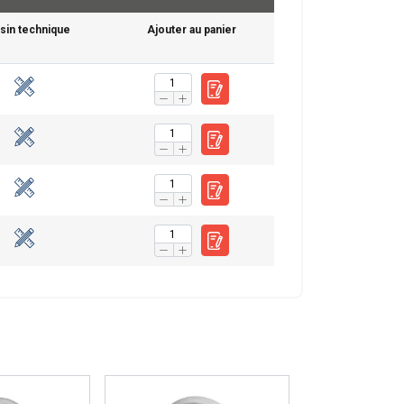
sin technique
Ajouter au panier
ENGLISH
ENGLISH
FRENCH
tre trafic. Nous
GERMAN
rtenaires de
leur avez fournies
Non classifiés