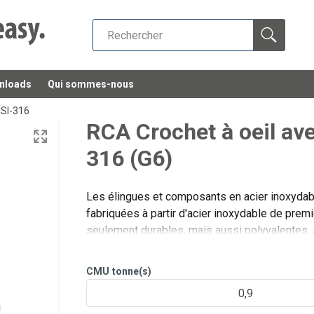
nloads
Qui sommes-nous
ISI-316
RCA Crochet à oeil ave
316 (G6)
Les élingues et composants en acier inoxyd
fabriquées à partir d'acier inoxydable de prem
seulement durables, mais aussi polyvalentes.
individuels, nous assurons une soluti
CMU
tonne(s)
0,9