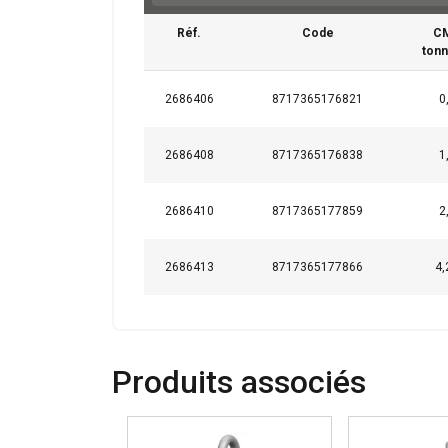
Réf.
Code
C
tonn
2686406
8717365176821
0
2686408
8717365176838
1
2686410
8717365177859
2
2686413
8717365177866
4,
Ce site Web ut
Nous utilisons des c
partageons également
publicité et d"analy
Produits associés
ou qu"ils ont collect
Strictement