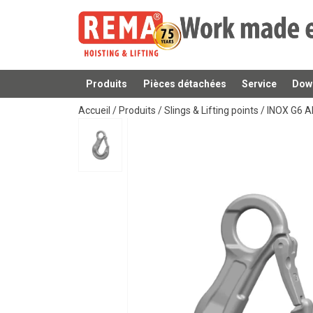
Produits
Pièces détachées
Service
Dow
Ajouté au panier
Accueil
/
Produits
/
Slings & Lifting points
/
INOX G6 A
Manuels utilisateur
Catalogue 2019 FR (118).pdf
Durabilité:
Polyvalence:
Sécurité:
Adaptabilité: