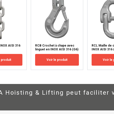
ÉTAILS
REFUSER TOUT
A
INOX AISI 316
RCB Crochet à chape avec
RCL Maille de 
linguet en INOX AISI 316 (G6)
INOX AISI 316 
e produit
Voir le produit
Voir le 
oisting & Lifting peut faciliter 