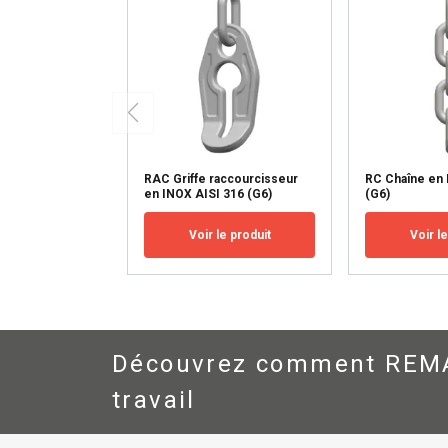
nécessaires
AFFICHER LES D
RAC Griffe raccourcisseur
RC Chaîne en 
en INOX AISI 316 (G6)
(G6)
Voir le produit
Voir l
Découvrez comment REMA H
travail