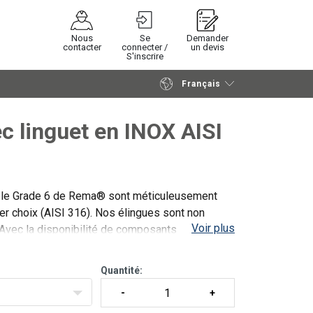
Nous
Se
Demander
contacter
connecter /
un devis
S'inscrire
Français
Poursuivre
Envoyer demande
c linguet en INOX AISI
able Grade 6 de Rema® sont méticuleusement
ier choix (AISI 316). Nos élingues sont non
Voir plus
 Avec la disponibilité de composants
Quantité: