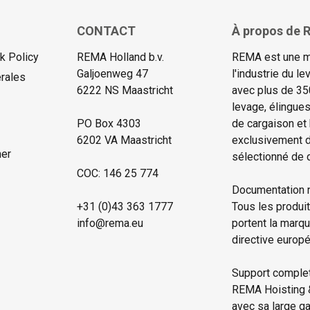
CONTACT
À propos de R
 Policy
REMA Holland b.v.
REMA est une m
Galjoenweg 47
l'industrie du 
rales
6222 NS Maastricht
avec plus de 35
levage, élingue
PO Box 4303
de cargaison et
6202 VA Maastricht
exclusivement d
mer
sélectionné de d
COC: 146 25 774
Documentation 
+31 (0)43 363 1777
Tous les produi
info@rema.eu
portent la marq
directive europ
Support complet 
REMA Hoisting & 
avec sa large g