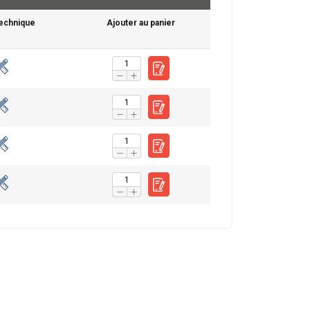
technique
Ajouter au panier
ENGLISH
ENGLISH
FRENCH
tre trafic. Nous
GERMAN
rtenaires de
leur avez fournies
Non classifiés