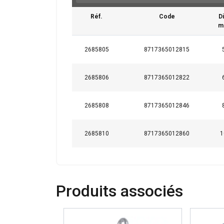
Réf.
Code
Di
m
2685805
8717365012815
2685806
8717365012822
2685808
8717365012846
2685810
8717365012860
1
Ce site Web ut
Nous utilisons des c
partageons également
Produits associés
publicité et d"analy
ou qu"ils ont collect
Strictement