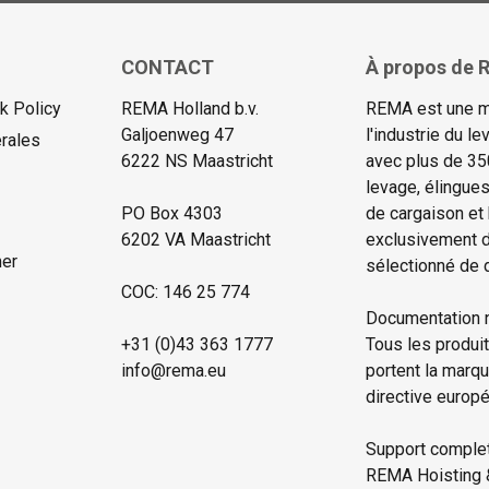
CONTACT
À propos de R
 Policy
REMA Holland b.v.
REMA est une m
Galjoenweg 47
l'industrie du 
rales
6222 NS Maastricht
avec plus de 35
levage, élingue
PO Box 4303
de cargaison et
6202 VA Maastricht
exclusivement d
mer
sélectionné de d
COC: 146 25 774
Documentation 
+31 (0)43 363 1777
Tous les produi
info@rema.eu
portent la marq
directive europ
Support complet 
REMA Hoisting & 