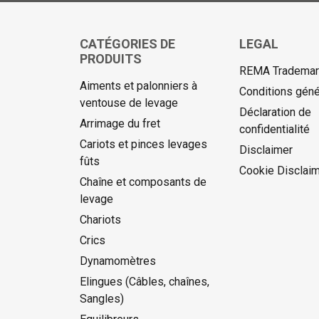
CATÉGORIES DE
LEGAL
PRODUITS
REMA Trademark
Aiments et palonniers à
Conditions géné
ventouse de levage
Déclaration de
Arrimage du fret
confidentialité
Cariots et pinces levages
Disclaimer
fûts
Cookie Disclai
Chaîne et composants de
levage
Chariots
Crics
Dynamomètres
Elingues (Câbles, chaînes,
Sangles)