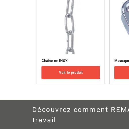
nécessaires
AFFICHER LES D
Chaîne en INOX
Mousque
Voir le produit
Découvrez comment REMA H
travail