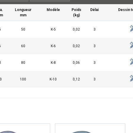
a.
Longueur
Modèle
Poids
Délai
Dessin 
m
mm
(kg)
5
50
K-5
0,02
3
6
60
K-6
0,02
3
8
80
K-8
0,06
3
0
100
K-10
0,12
3
ilise des cookies
ookies pour personnaliser le contenu, les publicités et analyser no
 des informations sur votre utilisation de notre site avec nos pa
se qui peuvent les combiner avec d"autres informations que vous 
ées lors de votre utilisation de leurs services.
Privacy Policy
Performance
Ciblage
Fonctionnalité