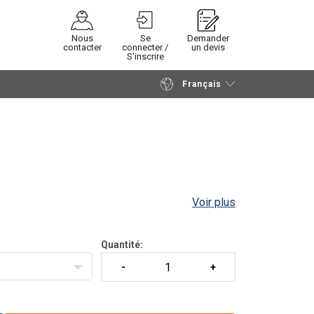
Nous
Se
Demander
contacter
connecter /
un devis
S'inscrire
Français
Poursuivre
Envoyer demande
Voir plus
Quantité: