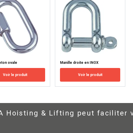
ÉTAILS
REFUSER TOUT
A
ton ovale
Manille droite en INOX
Voir le produit
Voir le produit
oisting & Lifting peut faciliter 