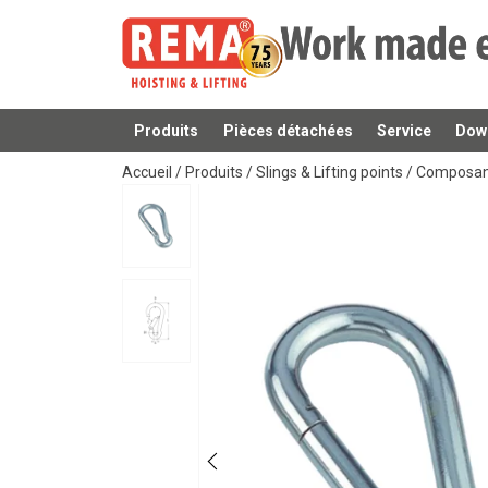
Produits
Pièces détachées
Service
Dow
Ajouté au panier
Accueil
/
Produits
/
Slings & Lifting points
/
Composants
Marquage:
Attention: