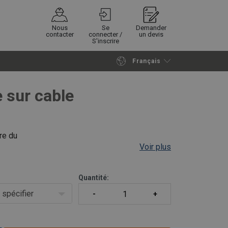
Nous
Se
Demander
contacter
connecter /
un devis
S'inscrire
Français
Poursuivre
Envoyer demande
 sur cable
re du
Voir plus
 de
Quantité:
 spécifier
teur.