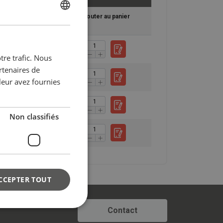
ENGLISH
in technique
Ajouter au panier
ENGLISH
FRENCH
tre trafic. Nous
GERMAN
rtenaires de
leur avez fournies
Non classifiés
CCEPTER TOUT
votre
Contact