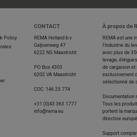
CONTACT
À propos de R
 Policy
REMA Holland b.v.
REMA est une m
Galjoenweg 47
l'industrie du 
rales
6222 NS Maastricht
avec plus de 35
levage, élingue
PO Box 4303
de cargaison et
6202 VA Maastricht
exclusivement d
mer
sélectionné de d
COC: 146 25 774
Documentation 
+31 (0)43 363 1777
Tous les produi
info@rema.eu
portent la marq
directive europ
Support complet 