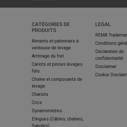
CATÉGORIES DE
LEGAL
PRODUITS
REMA Trademark
Aiments et palonniers à
Conditions géné
ventouse de levage
Déclaration de
Arrimage du fret
confidentialité
Cariots et pinces levages
Disclaimer
fûts
Cookie Disclai
Chaîne et composants de
levage
Chariots
Crics
Dynamomètres
Elingues (Câbles, chaînes,
Sangles)