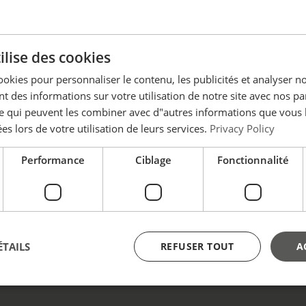
MU
Modèle
Dia. de câble
Poids
Délai
Dess
ne(s)
mm
(kg)
ilise des cookies
,6
HF-0A
4 - 10
0,4
7
ookies pour personnaliser le contenu, les publicités et analyser no
 des informations sur votre utilisation de notre site avec nos pa
,2
HF-1A
5 - 16
0,85
7
se qui peuvent les combiner avec d"autres informations que vous 
ées lors de votre utilisation de leurs services.
Privacy Policy
7
HF-2A
17 - 25
2
7
Performance
Ciblage
Fonctionnalité
12
HF-3A
24 - 35
5
7
ÉTAILS
REFUSER TOUT
A
oisting & Lifting peut faciliter 