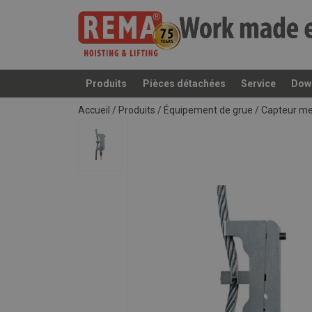
Produits
Pièces détachées
Service
Dow
Ajouté au panier
Accueil
/
Produits
/
Équipement de grue
/
Capteur me
Manuels utilisateur
Catalogue 2019 FR (250).pdf