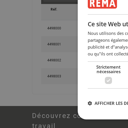
Réf.
GTIN No.
C
ton
Ce site Web ut
4498000
8717365261015
1
Nous utilisons des c
Marquage:
partageons également
4498001
8717365261022
3
publicité et d"analy
ou qu"ils ont collect
4498002
8717365261039
Strictement
nécessaires
4498003
8717365261046
AFFICHER LES D
Découvrez comment REMA H
travail