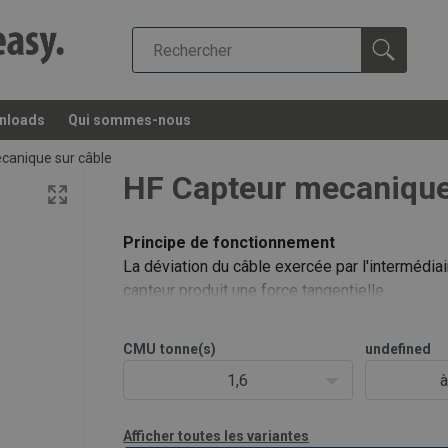
nloads
Qui sommes-nous
canique sur câble
HF Capteur mecanique
Principe de fonctionnement
La déviation du câble exercée par l'intermédiai
capteur produit une force tangentielle
proportionnelle à la force exercée sur le câble
traction.
CMU
tonne(s)
undefined
La déformation du corps du capteur provoque
1,6
à
l'ouverture du micro rupteur intégré dans le cap
Spécificat
Afficher toutes les variantes