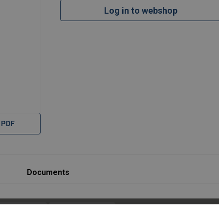
Log in to webshop
 PDF
Documents
Filtre(s)