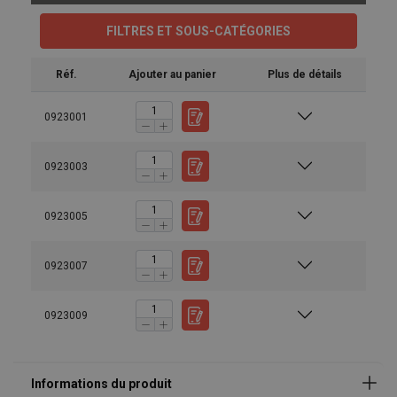
FILTRES ET SOUS-CATÉGORIES
Réf.
Ajouter au panier
Plus de détails
0923001
0923003
Manuels utilisateur
Catalogue 2019 FR (16).pdf
0923005
0923007
0923009