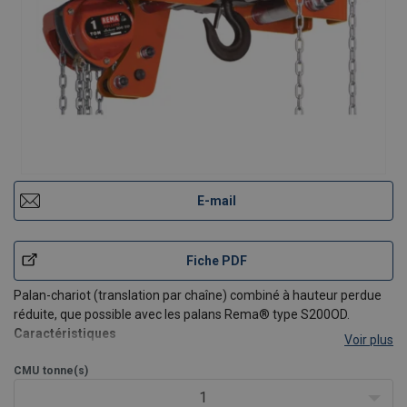
E-mail
Fiche PDF
Palan-chariot (translation par chaîne) combiné à hauteur perdue
réduite, que possible avec les palans Rema® type S200OD.
Caractéristiques
Voir plus
Chariot manuel, translation par chaîne, uniquement en
CMU
tonne(s)
combinaison avec palan manuel Rema® type Select 200
OD.
1