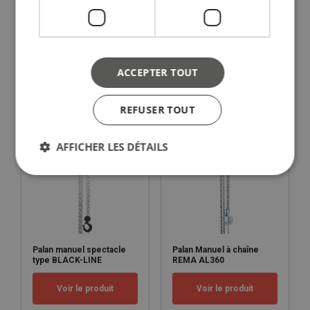
S20P palan/chariot
Palan manuel X-Line
combiné en HPR (hauteur
perdue réduite)
ACCEPTER TOUT
Voir le produit
Voir le produit
REFUSER TOUT
AFFICHER LES DÉTAILS
Palan manuel spectacle
Palan Manuel à chaîne
type BLACK-LINE
REMA AL360
Voir le produit
Voir le produit