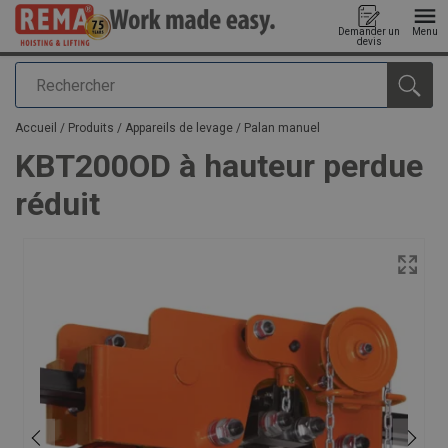
Demander un
Menu
devis
Rechercher
Ajouté au panier
Accueil
/
Produits
/
Appareils de levage
/
Palan manuel
KBT200OD à hauteur perdue
réduit