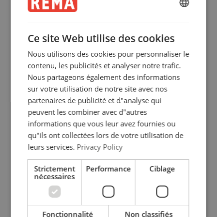
ENGLISH
ENGLISH
Ce site Web utilise des cookies
FRENCH
Nous utilisons des cookies pour personnaliser le
GERMAN
contenu, les publicités et analyser notre trafic.
Nous partageons également des informations
S20G palan/chariot
sur votre utilisation de notre site avec nos
Palan manuel type 200
combiné en HPR (hauteur
perdue réduite)
partenaires de publicité et d"analyse qui
peuvent les combiner avec d"autres
Voir le produit
Voir le produit
informations que vous leur avez fournies ou
qu"ils ont collectées lors de votre utilisation de
leurs services.
Privacy Policy
Strictement
Performance
Ciblage
nécessaires
Fonctionnalité
Non classifiés