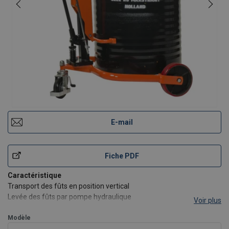
E-mail
Fiche PDF
Caractéristique
Transport des fûts en position vertical
Levée des fûts par pompe hydraulique
Voir plus
Roue arrière pivotante offre une grande manoeuvrabilité
Système rapide de préhension
Modèle