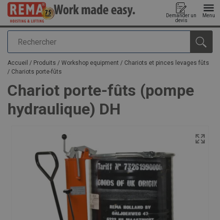
Demander un
Menu
devis
Rechercher
Ajouté au panier
Accueil
/
Produits
/
Workshop equipment
/
Chariots et pinces levages fûts
/
Chariots porte-fûts
Chariot porte-fûts (pompe
hydraulique) DH