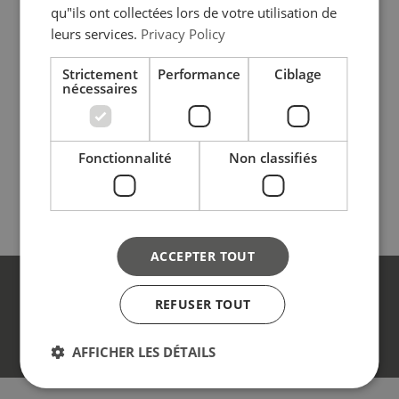
qu"ils ont collectées lors de votre utilisation de
leurs services.
Privacy Policy
Strictement
Performance
Ciblage
nécessaires
Chariot porte-fûts manuel DM
Fonctionnalité
Non classifiés
Voir le produit
ACCEPTER TOUT
Découvrez comment REMA Hoisting &
REFUSER TOUT
Lifting peut faciliter votre travail
Contact
AFFICHER LES DÉTAILS