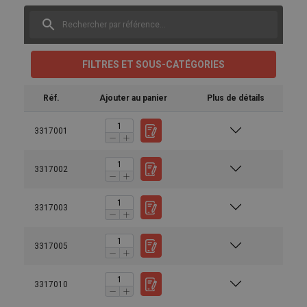
FILTRES ET SOUS-CATÉGORIES
Réf.
Ajouter au panier
Plus de détails
3317001
3317002
Manuels utilisateur
Catalogue 2019 FR (169).pdf
3317003
3317005
3317010