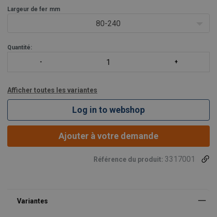
Application
Largeur de fer
mm
Levage et transport des poutres en acier (T
80-240
Quantité:
Afficher toutes les variantes
Log in to webshop
Ajouter à votre demande
3317001
Référence du produit: