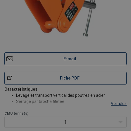
E-mail
Fiche PDF
Caractéristiques
Levage et transport vertical des poutres en acier
Serrage par broche filetée
Voir plus
Hauteur perdue réduite
CMU
tonne(s)
Montage simple et rapide
Marquage de CMU et ouverture sur la pince
1
Coefficient de sécurité: 4:1