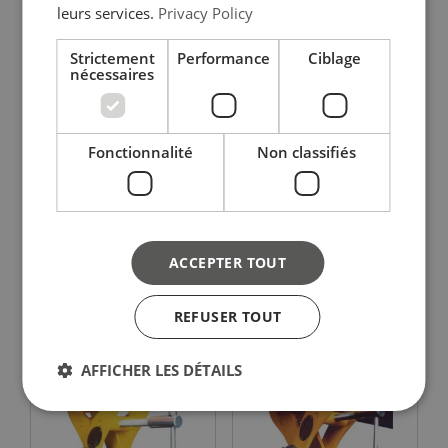
leurs services.
Privacy Policy
Strictement
Performance
Ciblage
nécessaires
Fonctionnalité
Non classifiés
REMA Pince à poutre
REMA Pince à poutre
RMBC
RMBCV avec mors mobile
ACCEPTER TOUT
Voir le produit
Voir le produit
REFUSER TOUT
AFFICHER LES DÉTAILS