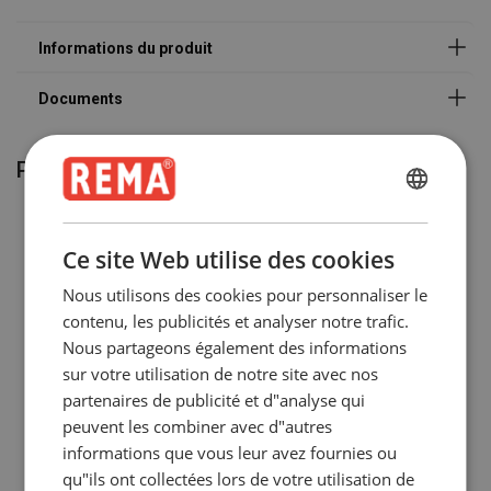
Marquage:
Coefficient de sécurité:
Produits associés
ENGLISH
ENGLISH
Ce site Web utilise des cookies
FRENCH
Nous utilisons des cookies pour personnaliser le
GERMAN
contenu, les publicités et analyser notre trafic.
Nous partageons également des informations
sur votre utilisation de notre site avec nos
partenaires de publicité et d"analyse qui
Pince à poutres avec
Pince à poutres KSBO
peuvent les combiner avec d"autres
oeillet de levage CSV
informations que vous leur avez fournies ou
Voir le produit
Voir le produit
qu"ils ont collectées lors de votre utilisation de