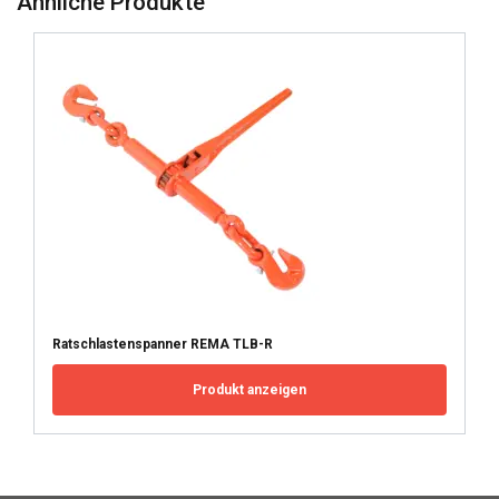
Ähnliche Produkte
Website auch an unsere Werbe- und
Analysepartner weiter, die diese möglicherweise
mit anderen Informationen kombinieren, die Sie
ihnen bereitgestellt haben oder die sie im
Rahmen Ihrer Nutzung ihrer Dienste gesammelt
haben.
Privacy Policy
Unbedingt
Performance
Targeting
erforderlich
Funktionalität
Unklassifizierte
Ratschlastenspanner REMA TLB-R
Produkt anzeigen
ALLE AKZEPTIEREN
ALLE ABLEHNEN