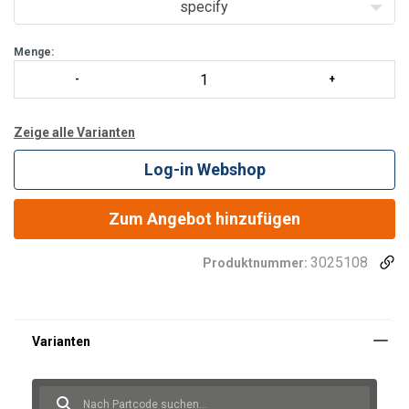
specify
Ratschenspannelement, Lasthaken mit Hakensicherung und
Verkürzungshaken ausgerüstet, welche das Auflockern der
Zurrkette während des
Menge:
Zeige alle Varianten
Log-in Webshop
Zum Angebot hinzufügen
3025108
Produktnummer: