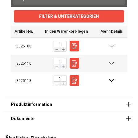
FILTER & UNTERKATEGORIEN
Artikel-Nr.
In den Warenkorb legen
Mehr Details
3025108
Bedienungsanleitung
Catalogus_duits_neutraal_PRINT 82.pdf
3025110
3025113
ENGLISH
ENGLISH
Diese Webseite verwendet
FRENCH
Cookies.
GERMAN
Wir verwenden Cookies, um Inhalte und
Anzeigen zu personalisieren und unseren
Datenverkehr zu analysieren. Wir geben
Informationen über Ihre Nutzung unserer