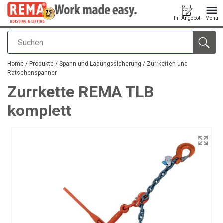
Ihr Angebot
Menü
Suchen
Anfragen
Home
/
Produkte
/
Spann und Ladungssicherung
/
Zurrketten und
Ratschenspanner
Zurrkette REMA TLB
komplett