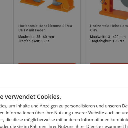
Horizontale Hebeklemme REMA
Horizontale Hebekl
CHTV mit Feder
CHV
Maulweite: 35 - 60 mm
Maulweite: 3 - 420 mm
Tragfähigkeit: 1 - 6 t
Tragfähigkeit: 1.5 - 9 t
Produkt anzeigen
Produkt anze
e verwendet Cookies.
es, um Inhalte und Anzeigen zu personalisieren und unseren Da
ben Informationen über Ihre Nutzung unserer Website auch an u
er, die diese möglicherweise mit anderen Informationen kombinie
n oder die sie im Rahmen Ihrer Nutzung ihrer Dienste gesammelt 