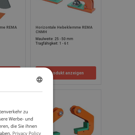
emme REMA
Horizontale Hebeklemme REMA
CNMH
Maulweite: 25 - 50 mm
Tragfähigkeit: 1 - 6 t
igen
Produkt anzeigen
ENGLISH
ENGLISH
FRENCH
tenverkehr zu
GERMAN
nsere Werbe- und
ren, die Sie ihnen
haben.
Privacy Policy