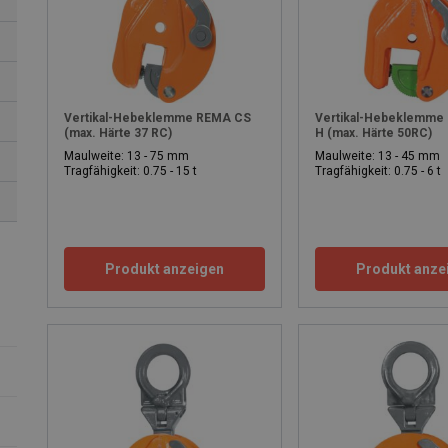
Vertikal-Hebeklemme REMA CS
Vertikal-Hebeklemme
(max. Härte 37 RC)
H (max. Härte 50RC)
Maulweite: 13 - 75 mm
Maulweite: 13 - 45 mm
Hebeklemmen.
Tragfähigkeit: 0.75 - 15 t
Tragfähigkeit: 0.75 - 6 t
Looking for horizontal or vertical lifting clamps? REMA lifting
especially designed for lifting (stainless) steel sheets, profiles o
Produkt anzeigen
Produkt anze
If any questions should arise, consult our sales department via 