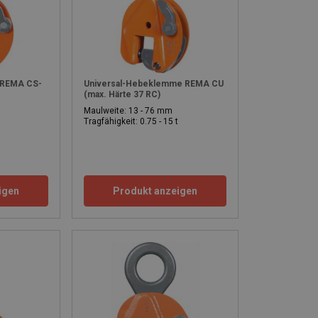
 REMA CS-
Universal-Hebeklemme REMA CU
(max. Härte 37 RC)
Maulweite: 13 - 76 mm
Tragfähigkeit: 0.75 - 15 t
 clamps are equipped with a safety mechanism and
r structures in a straight up or horizontal direction.
igen
Produkt anzeigen
our contact page:
sales department
.