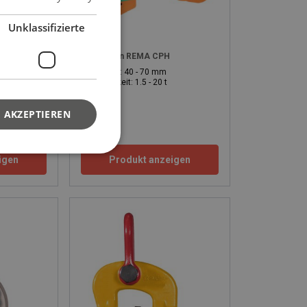
Unklassifizierte
CNMA
Rohrhaken REMA CPH
Maulweite: 40 - 70 mm
Tragfähigkeit: 1.5 - 20 t
 AKZEPTIEREN
igen
Produkt anzeigen