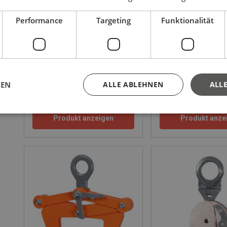
Performance
Targeting
Funktionalität
Schongreifer REMA CNM
Schongreifer REMA 
Maulweite: 1 - 60 mm
Maulweite: 1 - 180 mm
Tragfähigkeit: 0.5 - 3 t
Tragfähigkeit: 0.5 - 0.5 t
GEN
ALLE ABLEHNEN
ALLE
Produkt anzeigen
Produkt anze