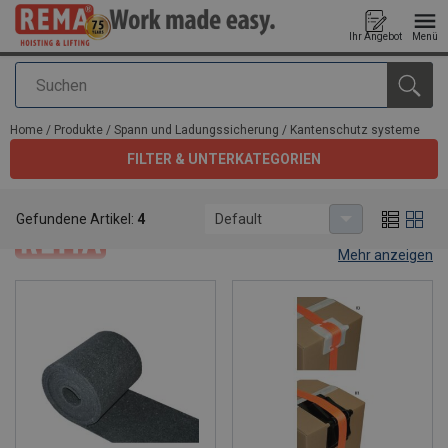
Ihr Angebot
Menü
Suchen
Anfragen
Home
/
Produkte
/
Spann und Ladungssicherung
/
Kantenschutz systeme
FILTER & UNTERKATEGORIEN
Kantenschutz systeme
Gefundene Artikel:
4
Default
Mehr anzeigen
Cargo edge protectors and
anti-slip mats.
Rema® offers various tools to protect your good when you have
to lift or transport. Tools like anti-slip mats, protective sheets and
edge protectors form the perfect range to make your work easy.
Discover them now here.