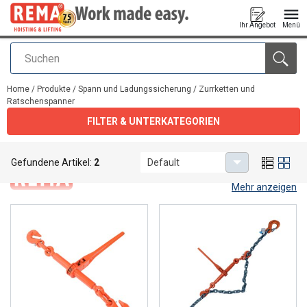
Ihr Angebot
Menü
Suchen
Anfragen
Home
/
Produkte
/
Spann und Ladungssicherung
/
Zurrketten und
Ratschenspanner
FILTER & UNTERKATEGORIEN
Zurrketten und Ratschenspanner
Gefundene Artikel:
2
Default
Mehr anzeigen
Load binders and lashing
chains.
If you need two open ends to be pulled together, the perfect tool
to use is a chain puller. Same for load binders, it pulls two, often
heavy goods, to each other. Rema® offers GRade 8 chain puller