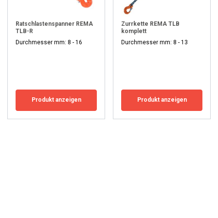
and a load binder. Both products are available in different
capacities. Check them out below.
Ratschlastenspanner REMA
Zurrkette REMA TLB
TLB-R
komplett
Durchmesser mm: 8 - 16
Durchmesser mm: 8 - 13
Produkt anzeigen
Produkt anzeigen