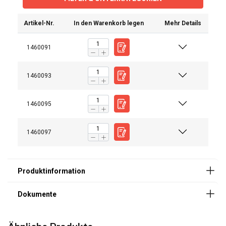
Artikel-Nr.
In den Warenkorb legen
Mehr Details
1460091
1460093
Bedienungsanleitung
Catalogus_duits_neutraal_PRINT 79.pdf
1460095
1460097
ENGLISH
ENGLISH
Diese Webseite verwendet
FRENCH