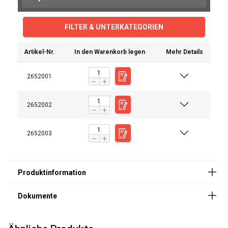
FILTER & UNTERKATEGORIEN
Artikel-Nr.
In den Warenkorb legen
Mehr Details
2652001
Bedienungsanleitung
Catalogus_duits_neutraal_PRINT 89.pdf
Kennzeichnung:
2652002
Standard:
2652003
ENGLISH
ENGLISH
Diese Webseite verwendet