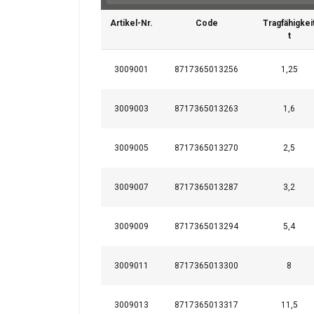
Artikel-Nr.
Code
Tragfähigkei
t
3009001
8717365013256
1,25
3009003
8717365013263
1,6
3009005
8717365013270
2,5
3009007
8717365013287
3,2
3009009
8717365013294
5,4
3009011
8717365013300
8
Diese Webseit
3009013
8717365013317
11,5