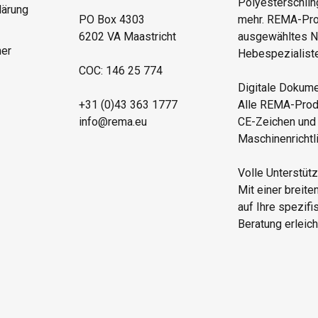
Polyesterschli
lärung
PO Box 4303
mehr. REMA-Prod
6202 VA Maastricht
ausgewähltes N
mer
Hebespezialisten
COC: 146 25 774
Digitale Dokume
+31 (0)43 363 1777
Alle REMA-Produ
info@rema.eu
CE-Zeichen und
Maschinenrichtli
Volle Unterstüt
Mit einer breite
auf Ihre spezif
Beratung erleich