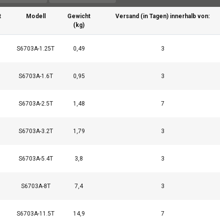
t
Modell
Gewicht
Versand (in Tagen) innerhalb von:
(kg)
S6703A-1.25T
0,49
3
S6703A-1.6T
0,95
3
S6703A-2.5T
1,48
7
S6703A-3.2T
1,79
3
S6703A-5.4T
3,8
3
S6703A-8T
7,4
3
e verwendet Cookies.
S6703A-11.5T
14,9
7