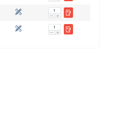
FRENCH
tenverkehr zu
GERMAN
nsere Werbe- und
ren, die Sie ihnen
haben.
Privacy Policy
Unklassifizierte
 AKZEPTIEREN