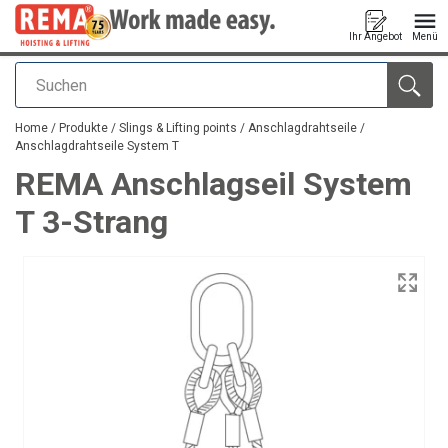
Ihr Angebot
Menü
Suchen
Anfragen
Home
/
Produkte
/
Slings & Lifting points
/
Anschlagdrahtseile
/
Anschlagdrahtseile System T
REMA Anschlagseil System
T 3-Strang