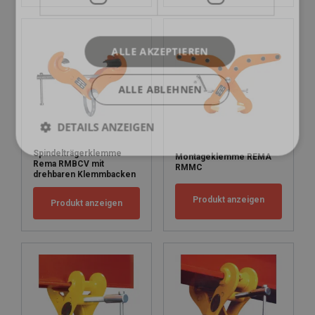
ALLE AKZEPTIEREN
ALLE ABLEHNEN
DETAILS ANZEIGEN
Spindelträgerklemme
Montageklemme REMA
Rema RMBCV mit
RMMC
drehbaren Klemmbacken
Produkt anzeigen
Produkt anzeigen