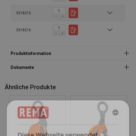
Catalogus_duits_neutraal_PRINT 168.pdf
3318215
Kennzeichnung:
Standard:
3318216
Sicherheitsbeiwert:
Ähnliche Produkte
ENGLISH
ENGLISH
Diese Webseite verwendet