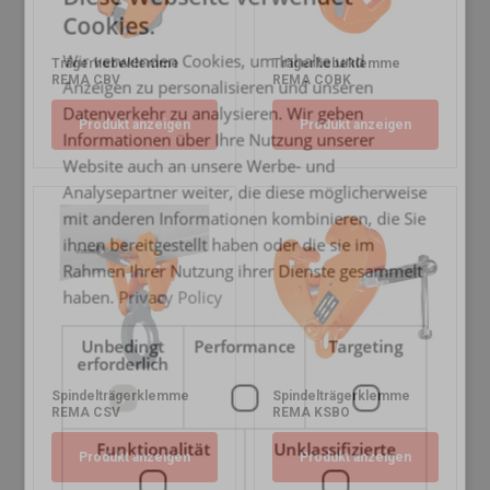
FRENCH
Cookies.
GERMAN
Wir verwenden Cookies, um Inhalte und
Trägerhebeklemme
Trägerhebeklemme
REMA CBV
REMA COBK
Anzeigen zu personalisieren und unseren
Datenverkehr zu analysieren. Wir geben
Produkt anzeigen
Produkt anzeigen
Informationen über Ihre Nutzung unserer
Website auch an unsere Werbe- und
Analysepartner weiter, die diese möglicherweise
mit anderen Informationen kombinieren, die Sie
ihnen bereitgestellt haben oder die sie im
Rahmen Ihrer Nutzung ihrer Dienste gesammelt
haben.
Privacy Policy
Unbedingt
Performance
Targeting
erforderlich
Spindelträgerklemme
Spindelträgerklemme
REMA CSV
REMA KSBO
Funktionalität
Unklassifizierte
Produkt anzeigen
Produkt anzeigen