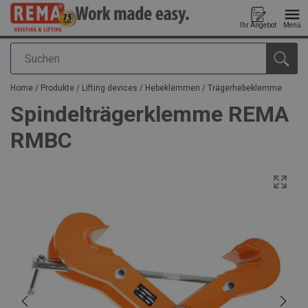
Ihr Angebot
Menü
Suchen
Anfragen
Home
/
Produkte
/
Lifting devices
/
Hebeklemmen
/
Trägerhebeklemme
Spindelträgerklemme REMA
RMBC