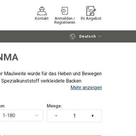
Kontakt
Anmelden /
Ihr Angebot
Registrieren
Deutsch
Fortfahren
Anfrage senden
CNMA
er Maulweite wurde für das Heben und Bewegen
t Spezialkunststoff verkleidete Backen
Mehr anzeigen
 20 mm verstellbar zwische
mm
Menge:
1-180