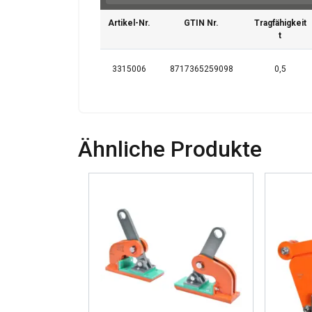
Artikel-Nr.
GTIN Nr.
Tragfähigkeit
t
3315006
8717365259098
0,5
Ähnliche Produkte
Diese Webseit
Wir verwenden Cooki
analysieren. Wir ge
Analysepartner weit
bereitgestellt habe
Unbedingt
erforderlich