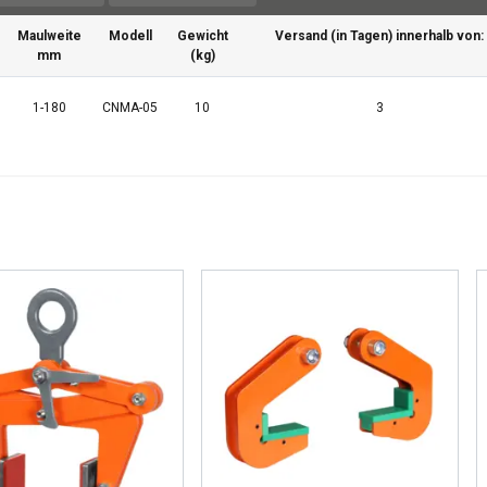
Maulweite
Modell
Gewicht
Versand (in Tagen) innerhalb von:
mm
(kg)
1-180
CNMA-05
10
3
e verwendet Cookies.
es, um Inhalte und Anzeigen zu personalisieren und unseren Da
ben Informationen über Ihre Nutzung unserer Website auch an u
er, die diese möglicherweise mit anderen Informationen kombinie
n oder die sie im Rahmen Ihrer Nutzung ihrer Dienste gesammelt 
Performance
Targeting
Funktionalität