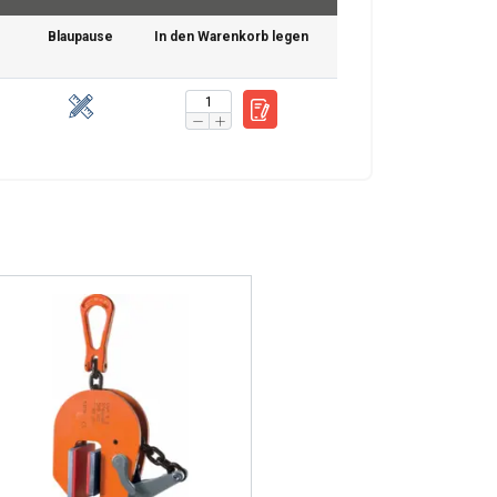
Blaupause
In den Warenkorb legen
ENGLISH
ENGLISH
FRENCH
tenverkehr zu
GERMAN
nsere Werbe- und
ren, die Sie ihnen
haben.
Privacy Policy
Unklassifizierte