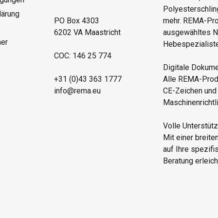
Polyesterschli
lärung
PO Box 4303
mehr. REMA-Prod
6202 VA Maastricht
ausgewähltes N
mer
Hebespezialisten
COC: 146 25 774
Digitale Dokume
+31 (0)43 363 1777
Alle REMA-Produ
info@rema.eu
CE-Zeichen und
Maschinenrichtli
Volle Unterstüt
Mit einer breite
auf Ihre spezif
Beratung erleich