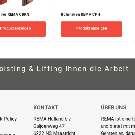
GEN
ALLE ABLEHNEN
ALLE
eifer REMA CBKN
Rohrhaken REMA CPH
Produkt anzeigen
Produkt anzeigen
isting & Lifting Ihnen die Arbeit
KONTAKT
ÜBER UNS
 Policy
REMA Holland b.v.
REMA ist eine f
Galjoenweg 47
und bietet mit 
6222 NS Maastricht
Geräten an, dar
ngungen