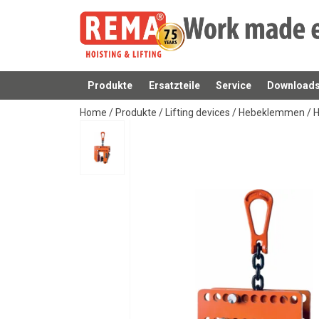
Bedienungsanleitung
Catalogus_duits_neutraal_PRINT 142.pdf
Produkte
Ersatzteile
Service
Download
Anfragen
Home
/
Produkte
/
Lifting devices
/
Hebeklemmen
/
H
Kennzeichnung:
Standard: