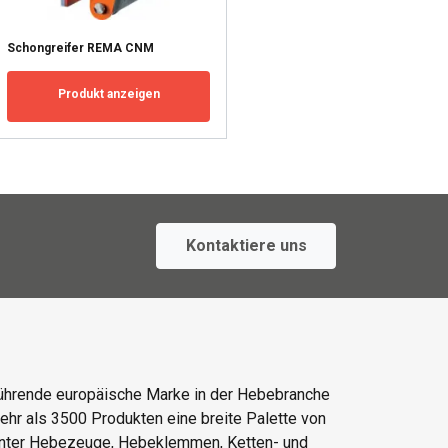
 AKZEPTIEREN
Schongreifer REMA CNM
Produkt anzeigen
Kontaktiere uns
ührende europäische Marke in der Hebebranche
mehr als 3500 Produkten eine breite Palette von
unter Hebezeuge, Hebeklemmen, Ketten- und