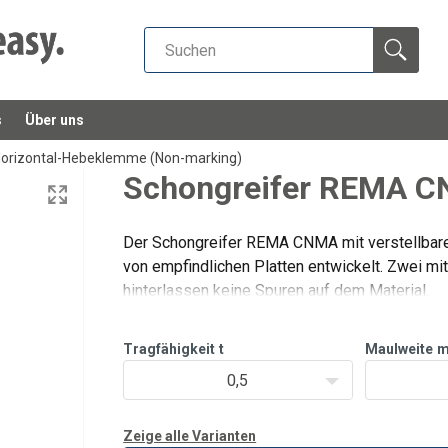
s
Über uns
orizontal-Hebeklemme (Non-marking)
Schongreifer REMA 
Der Schongreifer REMA CNMA mit verstellbar
von empfindlichen Platten entwickelt. Zwei mi
hinterlassen keine Spuren auf dem Material.
Merkmale
Maulöffnung zusätzlich in Schritten von
Tragfähigkeit
t
Maulweite
0,5
Zeige alle Varianten