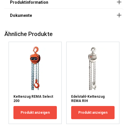
Ähnliche Produkte
Kettenzug REMA Select
Edelstahl-Kettenzug
200
REMA RIH
Produkt anzeigen
Produkt anzeigen
Kennzeichnung:
Standard: