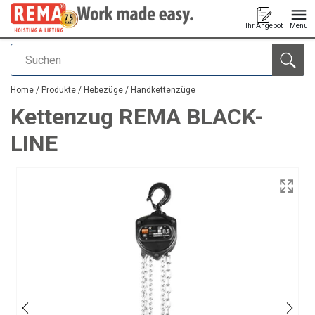
Ihr Angebot
Menü
Suchen
Anfragen
Home
/
Produkte
/
Hebezüge
/
Handkettenzüge
Kettenzug REMA BLACK-
LINE