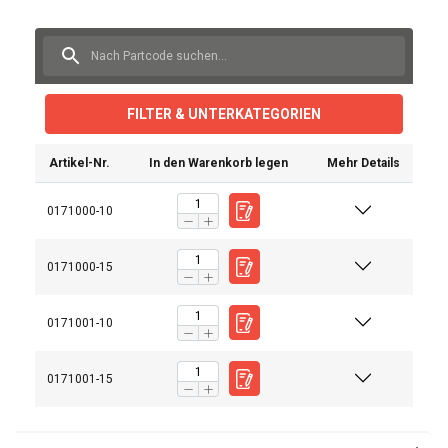
FILTER & UNTERKATEGORIEN
Artikel-Nr.
In den Warenkorb legen
Mehr Details
0171000-10
0171000-15
Bedienungsanleitung
Catalogus_duits_neutraal_PRINT 13.pdf
0171001-10
SPARE PARTS X-LINE-250KG.pdf
SPARE PARTS X-LINE-500KG.pdf
0171001-15