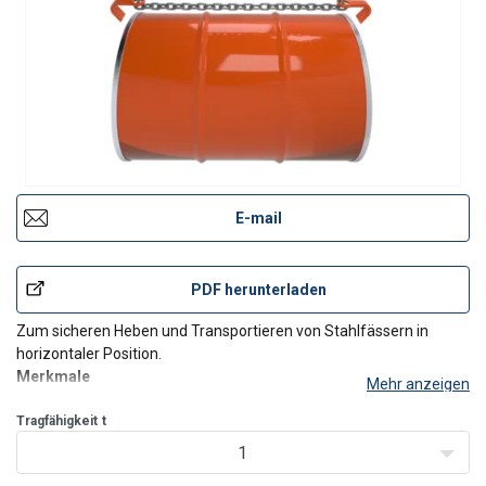
E-mail
PDF herunterladen
Zum sicheren Heben und Transportieren von Stahlfässern in
horizontaler Position.
Merkmale
Mehr anzeigen
Bestehend aus:
Tragfähigkeit
1 x RML-86-G10 Aufhängeöse (Artikel-Nr. 2631006)
t
2 x RCX-6 Verbindungsglied (Artikel-Nr. 2636006)
1
1,8 m Kette 6 x 18 mm (Artikel-Nr. 2610006)