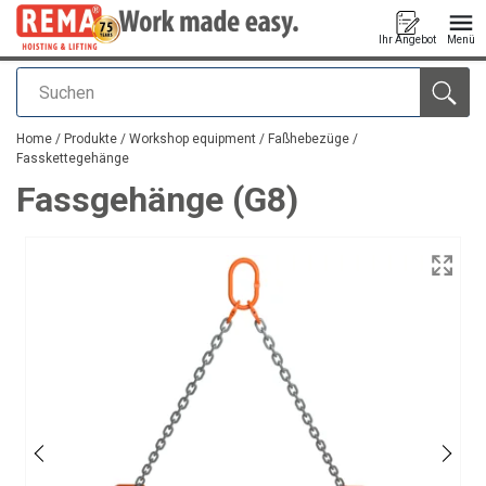
Ihr Angebot
Menü
Suchen
Anfragen
Home
/
Produkte
/
Workshop equipment
/
Faßhebezüge
/
Fasskettegehänge
Fassgehänge (G8)